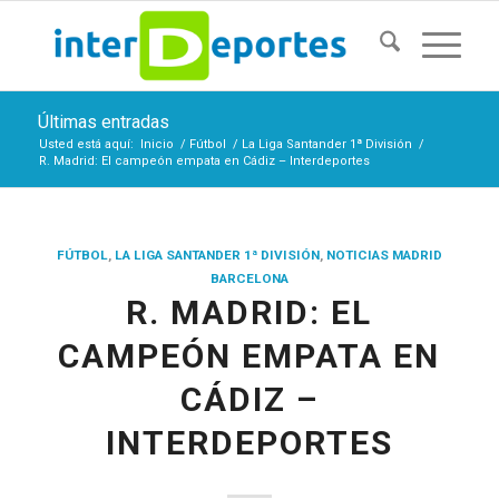
Últimas entradas
Usted está aquí:
Inicio
/
Fútbol
/
La Liga Santander 1ª División
/
R. Madrid: El campeón empata en Cádiz – Interdeportes
FÚTBOL
,
LA LIGA SANTANDER 1ª DIVISIÓN
,
NOTICIAS MADRID
BARCELONA
R. MADRID: EL
CAMPEÓN EMPATA EN
CÁDIZ –
INTERDEPORTES