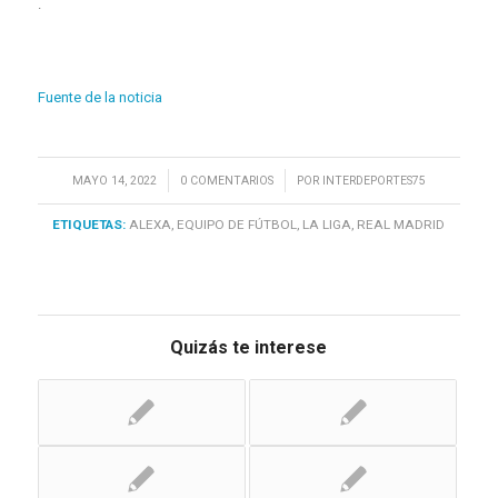
.
Fuente de la noticia
/
/
MAYO 14, 2022
0 COMENTARIOS
POR
INTERDEPORTES75
ETIQUETAS:
ALEXA
,
EQUIPO DE FÚTBOL
,
LA LIGA
,
REAL MADRID
Quizás te interese