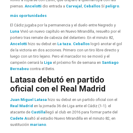
piernas.
Ancelotti
dio entrada a
Carvajal
,
Ceballos
Sí
peligro
.
más oportunidades
El Cádiz jugaba por la permanencia y el duelo entre Negredo y
Luna
Vivió un nuevo capítulo en Nuevo Mirandilla, resuelto por el
portero tras remate de cabeza del delantero. En el minuto 82,
Ancelotti
hizo su debut en
La taza.
Ceballos
logró anotar el gol
de la victoria en dos acciones. Primero con un tiro libre directo y
luego con un tiro lejano. Pero el marcador no se movió y el
campeón cerrará la
Liga
el próximo fin de semana en
Santiago
Bernabeu
contra el Betis.
Latasa debutó en partido
oficial con el Real Madrid
Juan Miguel Latasa
hizo su debut en un partido oficial con el
Real Madrid
en la jornada 36 de Liga ante el Cádiz (1-1). el
atacante de
Castilla
llegó al club en 2016 para formar parte del
Cadete A
saltó al estadio Nuevo Mirandilla en el minuto 82, en
sustitución
mariano
.