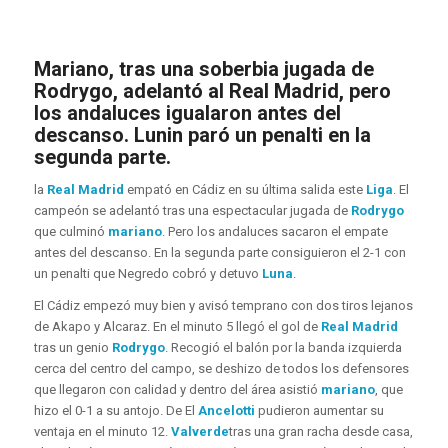
Mariano, tras una soberbia jugada de
Rodrygo, adelantó al Real Madrid, pero
los andaluces igualaron antes del
descanso. Lunin paró un penalti en la
segunda parte.
la
Real Madrid
empató en Cádiz en su última salida este
Liga
. El
campeón se adelantó tras una espectacular jugada de
Rodrygo
que culminó
mariano
. Pero los andaluces sacaron el empate
antes del descanso. En la segunda parte consiguieron el 2-1 con
un penalti que Negredo cobró y detuvo
Luna
.
El Cádiz empezó muy bien y avisó temprano con dos tiros lejanos
de Akapo y Alcaraz. En el minuto 5 llegó el gol de
Real Madrid
tras un genio
Rodrygo
. Recogió el balón por la banda izquierda
cerca del centro del campo, se deshizo de todos los defensores
que llegaron con calidad y dentro del área asistió
mariano
, que
hizo el 0-1 a su antojo. De El
Ancelotti
pudieron aumentar su
ventaja en el minuto 12.
Valverde
tras una gran racha desde casa,