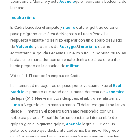
abandonó a Mariano y éste
Asensio
quien conoció a Ledesma de
la mano.
mucho ritmo
El Cádiz buscaba el empate y
nacho
evitó el gol tras cortar un
pase peligroso en el área de Negredo a Lucas Pérez. La
respuesta visitante no se hizo esperar con un disparo desviado
de
Valverde
y dos mas de
Rodrygo
Sí
mariano
que no
encontraron el gol de Ledesma. En el minuto 37, Sobrino puso las
tablas en el marcador con un remate dentro del área que antes
había pegado en la espalda de
Militar
.
Video.
1-1: El campeón empata en Cádiz
La intensidad no bajó tras su paso por el vestuario. Fue el
Real
Madrid
el primero que avisó con la mano derecha de
Casemiro
de lejos (51′). Nueve minutos después, el árbitro señala penalti
Luna
a Negredo en un mano a mano. El delantero gaditano lanzó
desde 11 metros y el portero ucraniano respondió con una
soberbia parada. El partido fue un constante intercambio de
golpes y, en el siguiente golpe,
Asensio
logró el 1-2 con un
potente disparo que desbarató Ledesma. De nuevo, Negredo
volvió a toparse con Lunin, que disparó a quemarropa con las