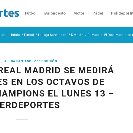
Inicio
Fútbol
Baloncesto
Motor
Pádel
Polideporti
 aquí:
Inicio
/
Fútbol
/
La Liga Santander 1ª División
/
R. Madrid: El Real Madrid se m
L
,
LA LIGA SANTANDER 1ª DIVISIÓN
 REAL MADRID SE MEDIRÁ
ES EN LOS OCTAVOS DE
HAMPIONS EL LUNES 13 –
TERDEPORTES