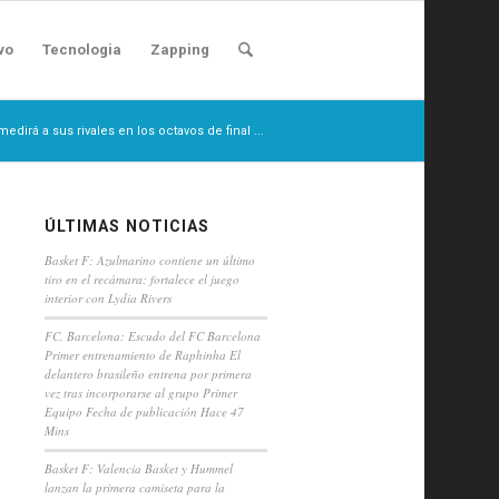
vo
Tecnologia
Zapping
edirá a sus rivales en los octavos de final ...
ÚLTIMAS NOTICIAS
Basket F: Azulmarino contiene un último
tiro en el recámara: fortalece el juego
interior con Lydia Rivers
FC. Barcelona: Escudo del FC Barcelona
Primer entrenamiento de Raphinha El
delantero brasileño entrena por primera
vez tras incorporarse al grupo Primer
Equipo Fecha de publicación Hace 47
Mins
Basket F: Valencia Basket y Hummel
lanzan la primera camiseta para la