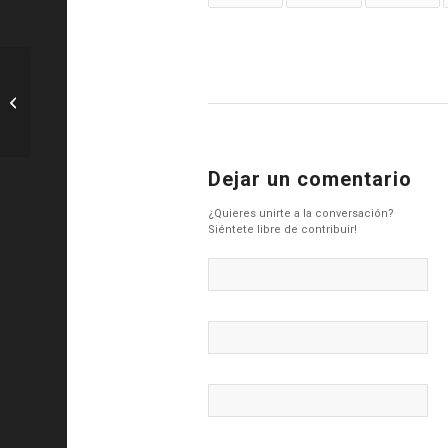
SEvilla: ERIK LAMELA, CANDIDATO AL
PREMIO FIFA PUSKAS 2021 – In...
Dejar un comentario
¿Quieres unirte a la conversación?
Siéntete libre de contribuir!