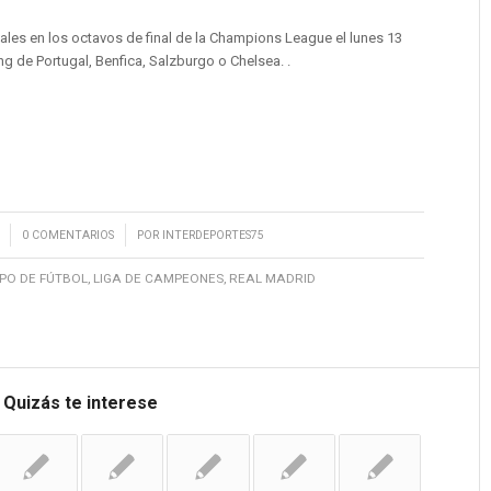
vales en los octavos de final de la Champions League el lunes 13
g de Portugal, Benfica, Salzburgo o Chelsea. .
/
0 COMENTARIOS
POR
INTERDEPORTES75
PO DE FÚTBOL
,
LIGA DE CAMPEONES
,
REAL MADRID
Quizás te interese