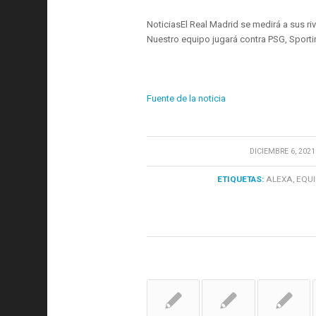
NoticiasEl Real Madrid se medirá a sus ri
Nuestro equipo jugará contra PSG, Sportin
Fuente de la noticia
/
DICIEMBRE 6, 2021
ETIQUETAS:
ALEXA
,
EQUI