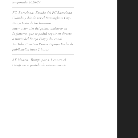
temporada 2026/27
FC. Barcelona: Escudo del FC Barcelona
Cuándo y dónde ver el Birmingham City-
Barça Guía de los horarios
internacionales del primer amistoso en
Inglaterra, que se podrá seguir en directo
a través del Barça Play y del canal
YouTube Premium Primer Equipo Fecha de
publicación hace 2 horas
AT. Madrid: Triunfo por 4-1 contra el
Getafe en el partido de entrenamiento