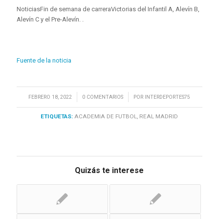
NoticiasFin de semana de carreraVictorias del Infantil A, Alevín B,
Alevín C y el Pre-Alevín. .
Fuente de la noticia
/
/
FEBRERO 18, 2022
0 COMENTARIOS
POR
INTERDEPORTES75
ETIQUETAS:
ACADEMIA DE FUTBOL
,
REAL MADRID
Quizás te interese