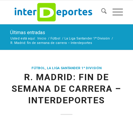
Últimas entradas
Usted está aquí:
Inicio
/
Fútbol
/
La Liga Santander 1ª División
/
R. Madrid: fin de semana de carrera – Interdeportes
FÚTBOL
,
LA LIGA SANTANDER 1ª DIVISIÓN
R. MADRID: FIN DE
SEMANA DE CARRERA –
INTERDEPORTES