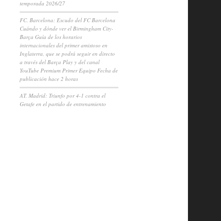
temporada 2026/27
FC. Barcelona: Escudo del FC Barcelona
Cuándo y dónde ver el Birmingham City-
Barça Guía de los horarios
internacionales del primer amistoso en
Inglaterra, que se podrá seguir en directo
a través del Barça Play y del canal
YouTube Premium Primer Equipo Fecha de
publicación hace 2 horas
AT. Madrid: Triunfo por 4-1 contra el
Getafe en el partido de entrenamiento