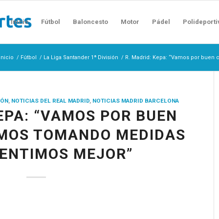
Inicio
Fútbol
Baloncesto
Motor
Pádel
Polideporti
Inicio
/
Fútbol
/
La Liga Santander 1ª División
/
R. Madrid: Kepa: “Vamos por buen 
IÓN
,
NOTICIAS DEL REAL MADRID
,
NOTICIAS MADRID BARCELONA
KEPA: “VAMOS POR BUEN
AMOS TOMANDO MEDIDAS
SENTIMOS MEJOR”