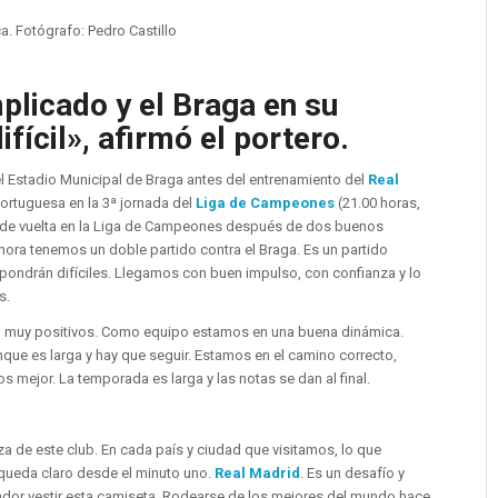
. Fotógrafo: Pedro Castillo
plicado y el Braga en su
ifícil», afirmó el portero.
l Estadio Municipal de Braga antes del entrenamiento del
Real
portuguesa en la 3ª jornada del
Liga de Campeones
(21.00 horas,
de vuelta en la Liga de Campeones después de dos buenos
hora tenemos un doble partido contra el Braga. Es un partido
pondrán difíciles. Llegamos con buen impulso, con confianza y lo
s.
o muy positivos. Como equipo estamos en una buena dinámica.
e es larga y hay que seguir. Estamos en el camino correcto,
ejor. La temporada es larga y las notas se dan al final.
za de este club. En cada país y ciudad que visitamos, lo que
 queda claro desde el minuto uno.
Real Madrid
. Es un desafío y
ugador vestir esta camiseta. Rodearse de los mejores del mundo hace