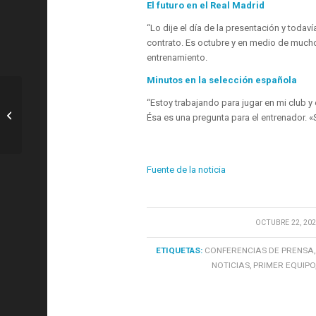
El futuro en el Real Madrid
“Lo dije el día de la presentación y toda
contrato. Es octubre y en medio de mucho
entrenamiento.
Minutos en la selección española
“Estoy trabajando para jugar en mi club y 
R. Madrid: Así fue la llegada del Real
Ésa es una pregunta para el entrenador. «
Madrid a Braga
Fuente de la noticia
/
OCTUBRE 22, 202
ETIQUETAS:
CONFERENCIAS DE PRENSA
NOTICIAS
,
PRIMER EQUIPO