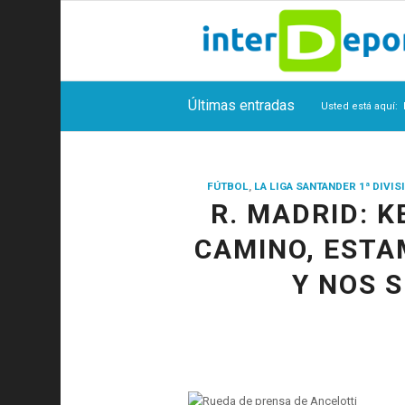
Últimas entradas
Usted está aquí:
FÚTBOL
,
LA LIGA SANTANDER 1ª DIVIS
R. MADRID: 
CAMINO, EST
Y NOS 