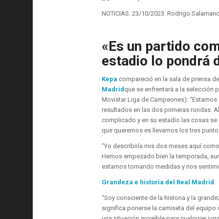
NOTICIAS. 23/10/2023. Rodrigo Salamanca
«Es un partido com
estadio lo pondrá d
Kepa
compareció en la sala de prensa de
Madrid
que se enfrentará a la selección 
Movistar Liga de Campeones):
“Estamos 
resultados en las dos primeras rondas. A
complicado y en su estadio las cosas se 
que queremos es llevarnos los tres punto
“Yo describiría mis dos meses aquí com
Hemos empezado bien la temporada, aunqu
estamos tomando medidas y nos sentimos m
Grandeza e historia del Real Madrid
“Soy consciente de la historia y la grande
significa ponerse la camiseta del equipo
una situación increíble para cualquier j