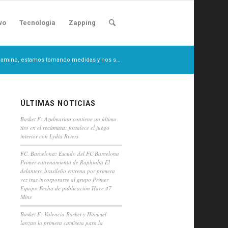
vo
Tecnologia
Zapping
camino, estamos tomando medidas y nos s...
ÚLTIMAS NOTICIAS
Basket F: Azulmarino contiene un último
tiro en el recámara: fortalece el juego
interior con Lydia Rivers
FC. Barcelona: Escudo del FC Barcelona
Primer entrenamiento de Raphinha El
delantero brasileño entrena por primera
vez tras incorporarse al grupo Primer
Equipo Fecha de publicación Hace 47
Mins
Basket F: Valencia Basket y Hummel
lanzan la primera camiseta para la