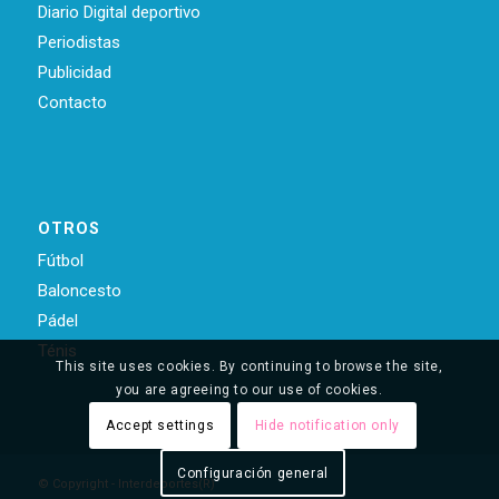
Diario Digital deportivo
Periodistas
Publicidad
Contacto
OTROS
Fútbol
Baloncesto
Pádel
Ténis
This site uses cookies. By continuing to browse the site,
you are agreeing to our use of cookies.
Accept settings
Hide notification only
Configuración general
© Copyright - Interdeportes(R)