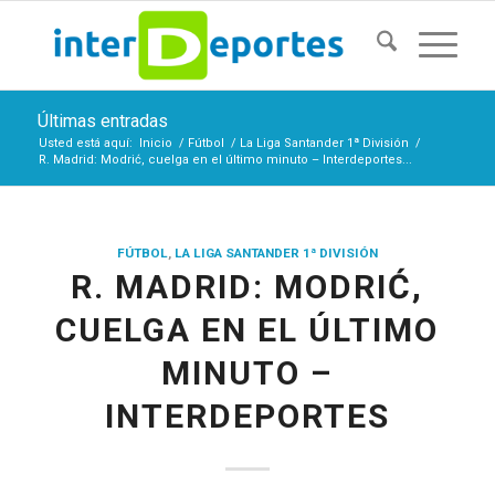
Últimas entradas
Usted está aquí:
Inicio
/
Fútbol
/
La Liga Santander 1ª División
/
R. Madrid: Modrić, cuelga en el último minuto – Interdeportes...
FÚTBOL
,
LA LIGA SANTANDER 1ª DIVISIÓN
R. MADRID: MODRIĆ,
CUELGA EN EL ÚLTIMO
MINUTO –
INTERDEPORTES