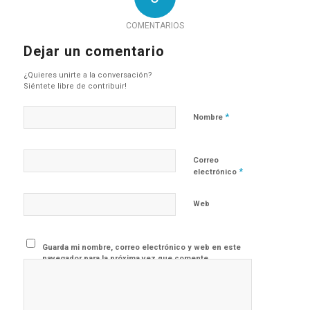
COMENTARIOS
Dejar un comentario
¿Quieres unirte a la conversación?
Siéntete libre de contribuir!
*
Nombre
Correo
*
electrónico
Web
Guarda mi nombre, correo electrónico y web en este
navegador para la próxima vez que comente.