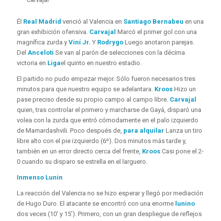
Él
Real Madrid
venció al Valencia en
Santiago Bernabeu
en una
gran exhibición ofensiva.
Carvajal
Marcó el primer gol con una
magnífica zurda y
Viní Jr.
Y
Rodrygo
Luego anotaron parejas.
Del
Anceloti
Se van al parón de selecciones con la décima
victoria en
Liga
el quinto en nuestro estadio.
El partido no pudo empezar mejor. Sólo fueron necesarios tres
minutos para que nuestro equipo se adelantara.
Kroos
Hizo un
pase preciso desde su propio campo al campo libre.
Carvajal
quien, tras controlar el primero y marcharse de Gayá, disparó una
volea con la zurda que entró cómodamente en el palo izquierdo
de Mamardashvili. Poco después de,
para alquilar
Lanza un tiro
libre alto con el pie izquierdo (6º). Dos minutos más tarde y,
también en un error directo cerca del frente,
Kroos
Casi pone el 2-
0 cuando su disparo se estrella en el larguero.
Inmenso Lunin
La reacción del Valencia no se hizo esperar y llegó por mediación
de Hugo Duro. El atacante se encontró con una enorme
lunino
dos veces (10′ y 15′). Primero, con un gran despliegue de reflejos