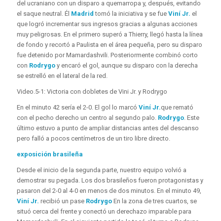
del ucraniano con un disparo a quemarropa y, después, evitando
el saque neutral. Él
Madrid
tomó la iniciativa y se fue
Viní Jr.
el
que logró incrementar sus ingresos gracias a algunas acciones
muy peligrosas. En el primero superó a Thierry, llegó hasta la línea
de fondo y recortó a Paulista en el área pequeña, pero su disparo
fue detenido por Mamardashvili. Posteriormente combinó corto
con
Rodrygo
y encaró el gol, aunque su disparo con la derecha
se estrelló en el lateral de la red.
Video.
5-1: Victoria con dobletes de Vini Jr. y Rodrygo
En el minuto 42 sería el 2-0. El gol lo marcó
Viní Jr.
que remató
con el pecho derecho un centro al segundo palo.
Rodrygo
. Este
último estuvo a punto de ampliar distancias antes del descanso
pero falló a pocos centímetros de un tiro libre directo.
exposición brasileña
Desde el inicio de la segunda parte, nuestro equipo volvió a
demostrar su pegada. Los dos brasileños fueron protagonistas y
pasaron del 2-0 al 4-0 en menos de dos minutos. En el minuto 49,
Viní Jr.
recibió un pase
Rodrygo
En la zona de tres cuartos, se
situó cerca del frente y conectó un derechazo imparable para