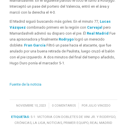
Mamardashvili. En el siguiente partido le tocó el turno a Rodrygo.
Interceptó un pase del portero del Valencia, entró en el área y
marcó con la derecha el 4-0.
El Madrid siguió buscando más goles. En el minuto 77,
Lucas
Vázquez
combinado primero en la región con
Carvajal
pero
Mamardashvili adivinó su disparo con el pie. Él
Real Madrid
Fue
una apisonadora y finalmente
Rodrygo
logró un merecido
doblete.
Fran García
Filtró un pase hacia el atacante, que fue
anulado por una buena retirada de Paulista, luego cruzó el balón
con el pie izquierdo. A dos minutos del final del tiempo añadido,
Hugo Duro ponía el marcador 5-1.
Fuente de la noticia
/
/
NOVIEMBRE 10, 2023
0 COMENTARIOS
POR
JULIO VINCEDO
ETIQUETAS:
5-1: VICTORIA CON DOBLETES DE VINI JR. Y RODRYGO
,
CRÓNICAS
,
LA LIGA
,
NOTICIAS
,
PRIMER EQUIPO
,
REAL MADRID