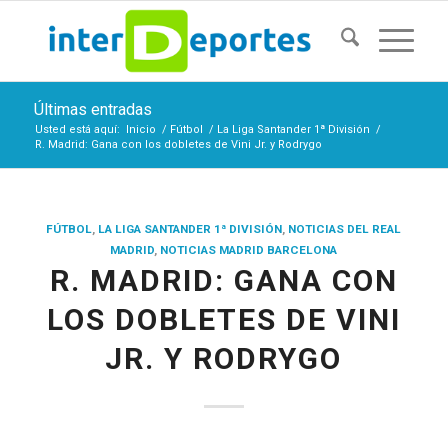
Últimas entradas
Usted está aquí:
Inicio
/
Fútbol
/
La Liga Santander 1ª División
/
R. Madrid: Gana con los dobletes de Vini Jr. y Rodrygo
FÚTBOL
,
LA LIGA SANTANDER 1ª DIVISIÓN
,
NOTICIAS DEL REAL
MADRID
,
NOTICIAS MADRID BARCELONA
R. MADRID: GANA CON
LOS DOBLETES DE VINI
JR. Y RODRYGO