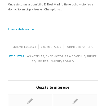
Once victorias a domicilio El Real Madrid tiene ocho victorias a
domicilio en Liga y tres en Champions. .
Fuente de la noticia
/
/
DICIEMBRE 26, 2021
0 COMENTARIOS
POR
INTERDEPORTES75
ETIQUETAS:
LAS NOTICIAS
,
ONCE VICTORIAS A DOMICILIO
,
PRIMER
EQUIPO
,
REAL MADRID
,
REGALO
Quizás te interese