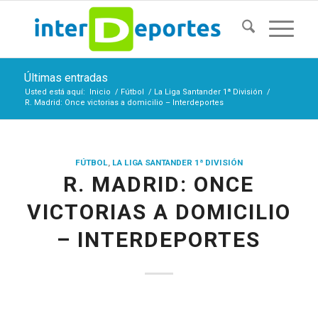
Últimas entradas
Usted está aquí:
Inicio
/
Fútbol
/
La Liga Santander 1ª División
/
R. Madrid: Once victorias a domicilio – Interdeportes
FÚTBOL
,
LA LIGA SANTANDER 1ª DIVISIÓN
R. MADRID: ONCE
VICTORIAS A DOMICILIO
– INTERDEPORTES