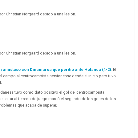
por Christian Nörgaard debido a una lesión.
por Christian Nörgaard debido a una lesión.
n amistoso con Dinamarca que perdió ante Holanda (4-2)
. El
l campo al centrocampista nervionense desde el inicio pero tuvo
d.
ón danesa tuvo como dato positivo el gol del centrocampista
de saltar al terreno de juego marcó el segundo de los goles de los
 problemas que acaba de superar.