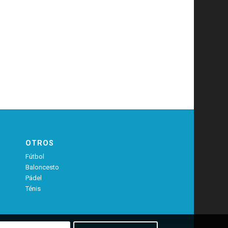
OTROS
Fútbol
Baloncesto
Pádel
Ténis