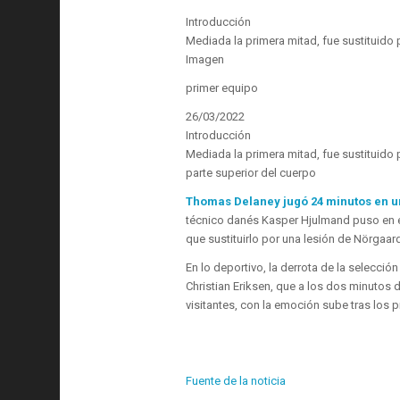
Introducción
Mediada la primera mitad, fue sustituido 
Imagen
primer equipo
26/03/2022
Introducción
Mediada la primera mitad, fue sustituido 
parte superior del cuerpo
Thomas Delaney jugó 24 minutos en u
técnico danés Kasper Hjulmand puso en e
que sustituirlo por una lesión de Nörgaar
En lo deportivo, la derrota de la selecci
Christian Eriksen, que a los dos minutos 
visitantes, con la emoción sube tras los
Fuente de la noticia