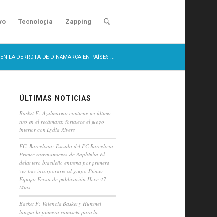
vo
Tecnologia
Zapping
Y EN LA DERROTA DE DINAMARCA EN PAÍSES ...
ÚLTIMAS NOTICIAS
Basket F: Azulmarino contiene un último
tiro en el recámara: fortalece el juego
interior con Lydia Rivers
FC. Barcelona: Escudo del FC Barcelona
Primer entrenamiento de Raphinha El
delantero brasileño entrena por primera
vez tras incorporarse al grupo Primer
Equipo Fecha de publicación Hace 47
Mins
Basket F: Valencia Basket y Hummel
lanzan la primera camiseta para la