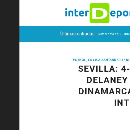
Últimas entradas
Usted está aquí:
Ini
FÚTBOL
,
LA LIGA SANTANDER 1ª D
SEVILLA: 4
DELANEY 
DINAMARCA
IN