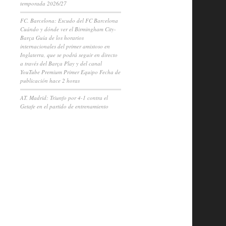
temporada 2026/27
FC. Barcelona: Escudo del FC Barcelona
Cuándo y dónde ver el Birmingham City-
Barça Guía de los horarios
internacionales del primer amistoso en
Inglaterra, que se podrá seguir en directo
a través del Barça Play y del canal
YouTube Premium Primer Equipo Fecha de
publicación hace 2 horas
AT. Madrid: Triunfo por 4-1 contra el
Getafe en el partido de entrenamiento