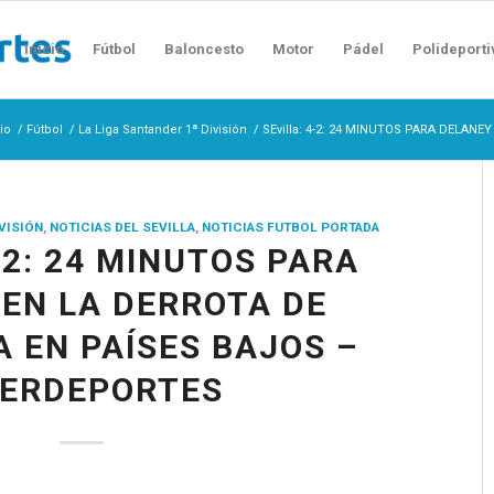
Inicio
Fútbol
Baloncesto
Motor
Pádel
Polideporti
cio
/
Fútbol
/
La Liga Santander 1ª División
/
SEvilla: 4-2: 24 MINUTOS PARA DELANE
IVISIÓN
,
NOTICIAS DEL SEVILLA
,
NOTICIAS FUTBOL PORTADA
-2: 24 MINUTOS PARA
EN LA DERROTA DE
 EN PAÍSES BAJOS –
TERDEPORTES