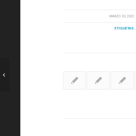
/
MARZO 30, 2022
ETIQUETAS:
Basket: Laso: «El Panathinaikos es un
equipo muy completo que juega sin
presión...