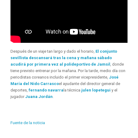
Después de un viaje tan largo y dado el horario,
El conjunto
sevillista descansará tras la cena y mañana sábado
acudirá por primera vez al polideportivo de Jamsil
, donde
tiene previsto entrenar por la mañana. Por la tarde, medio día con
periodistas coreanos incluido el primer vicepresidente,
José
María del Nido Carrasco
el ayudante del director general de
deportes,
fernando navarra
la técnica
julen lopetegui
y el
jugador
Juana Jordán
.
Fuente de la noticia