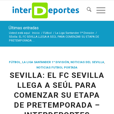
Últimas entradas
Usted está aquí:
Inicio
/
Fútbol
/
La Liga Santander 1ª División
/
SEvilla: EL FC SEVILLA LLEGA A SEÚL PARA COMENZAR SU ETAPA DE
PRETEMPORADA ...
FÚTBOL
,
LA LIGA SANTANDER 1ª DIVISIÓN
,
NOTICIAS DEL SEVILLA
,
NOTICIAS FUTBOL PORTADA
SEVILLA: EL FC SEVILLA
LLEGA A SEÚL PARA
COMENZAR SU ETAPA
DE PRETEMPORADA –