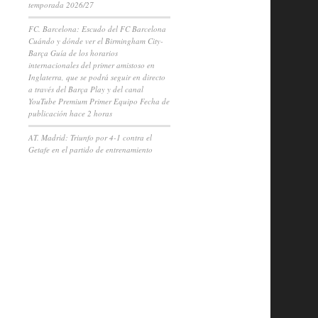
temporada 2026/27
FC. Barcelona: Escudo del FC Barcelona
Cuándo y dónde ver el Birmingham City-
Barça Guía de los horarios
internacionales del primer amistoso en
Inglaterra, que se podrá seguir en directo
a través del Barça Play y del canal
YouTube Premium Primer Equipo Fecha de
publicación hace 2 horas
AT. Madrid: Triunfo por 4-1 contra el
Getafe en el partido de entrenamiento