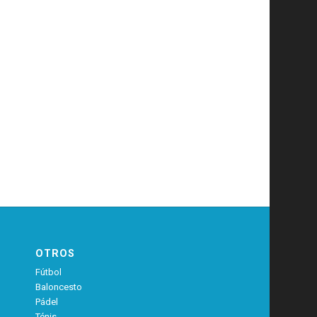
OTROS
Fútbol
Baloncesto
Pádel
Ténis