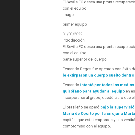
El Sevilla FC desea una pronta recuperac
con el equipo
Imagen
primer equipo
31/03/2022
Introducción
El Sevilla FC desea una pronta recuperac
con el equipo
parte superior del cuerpo
Fernando Reges fue operado con éxito del 
le extirparon un cuerpo suelto dentro d
Fernando
intentó por todos los medios
quirófano para ayudar al equipo
en es
incorporarse al grupo, quedó claro que el 
El brasileño se operó
bajo la supervisió
María de Oporto por la cirujana Mar
capitán, que esta temporada ya no vestir
compromiso con el equipo.