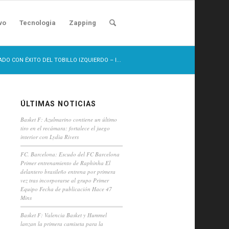
vo
Tecnologia
Zapping
ADO CON ÉXITO DEL TOBILLO IZQUIERDO – I...
ÚLTIMAS NOTICIAS
Basket F: Azulmarino contiene un último
tiro en el recámara: fortalece el juego
interior con Lydia Rivers
FC. Barcelona: Escudo del FC Barcelona
Primer entrenamiento de Raphinha El
delantero brasileño entrena por primera
vez tras incorporarse al grupo Primer
Equipo Fecha de publicación Hace 47
Mins
Basket F: Valencia Basket y Hummel
lanzan la primera camiseta para la