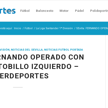
Inicio
Fútbol
Baloncesto
Motor
Pádel
Polideporti
está aquí:
Inicio
/
Fútbol
/
La Liga Santander 1ª División
/
SEvilla: FERNANDO OPER
IVISIÓN
,
NOTICIAS DEL SEVILLA
,
NOTICIAS FUTBOL PORTADA
ERNANDO OPERADO CON
TOBILLO IZQUIERDO –
TERDEPORTES