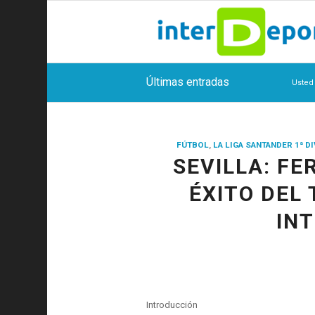
Últimas entradas
Usted 
FÚTBOL
,
LA LIGA SANTANDER 1ª D
SEVILLA: F
ÉXITO DEL 
IN
Introducción