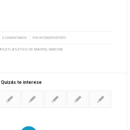
/
0 COMENTARIOS
POR
INTERDEPORTES75
ATLETI
,
ATLÉTICO DE MADRID
,
SIMEONE
Quizás te interese