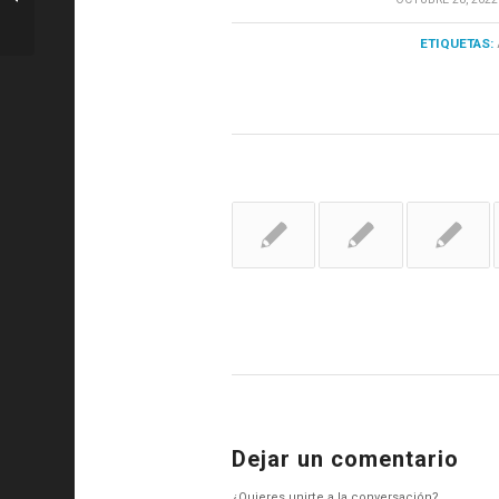
mitad del sorteo de París
ETIQUETAS:
Dejar un comentario
¿Quieres unirte a la conversación?