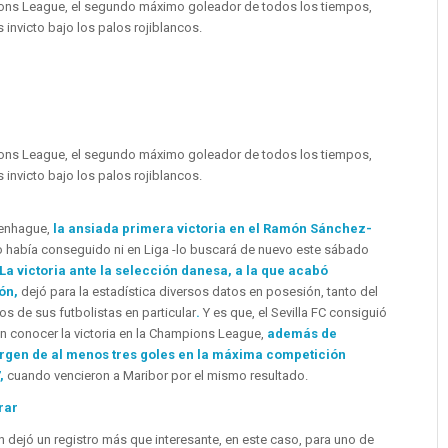
ions League, el segundo máximo goleador de todos los tiempos,
 invicto bajo los palos rojiblancos.
ions League, el segundo máximo goleador de todos los tiempos,
 invicto bajo los palos rojiblancos.
penhague,
la ansiada primera victoria en el Ramón Sánchez-
 había conseguido ni en Liga -lo buscará de nuevo este sábado
La victoria ante la selección danesa, a la que acabó
ión,
dejó para la estadística diversos datos en posesión, tanto del
s de sus futbolistas en particular
.
Y es que, el Sevilla FC consiguió
in conocer la victoria en la Champions League,
además de
argen de al menos tres goles en la máxima competición
7,
cuando vencieron a Maribor por el mismo resultado.
rar
 dejó un registro más que interesante, en este caso, para uno de