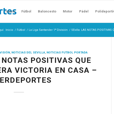
Inicio
Fútbol
Baloncesto
Motor
Pádel
Polideporti
quí:
Inicio
/
Fútbol
/
La Liga Santander 1ª División
/
SEvilla: LAS NOTAS POSITIVAS 
IVISIÓN
,
NOTICIAS DEL SEVILLA
,
NOTICIAS FUTBOL PORTADA
S NOTAS POSITIVAS QUE
ERA VICTORIA EN CASA –
TERDEPORTES