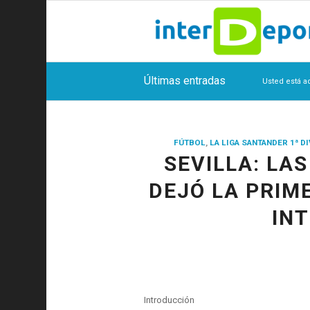
Últimas entradas
Usted está a
FÚTBOL
,
LA LIGA SANTANDER 1ª D
SEVILLA: LA
DEJÓ LA PRIM
IN
Introducción