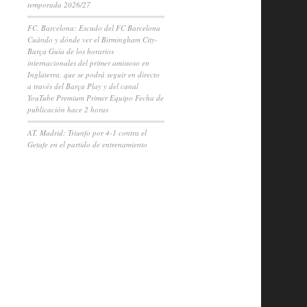
temporada 2026/27
FC. Barcelona: Escudo del FC Barcelona
Cuándo y dónde ver el Birmingham City-
Barça Guía de los horarios
internacionales del primer amistoso en
Inglaterra, que se podrá seguir en directo
a través del Barça Play y del canal
YouTube Premium Primer Equipo Fecha de
publicación hace 2 horas
AT. Madrid: Triunfo por 4-1 contra el
Getafe en el partido de entrenamiento