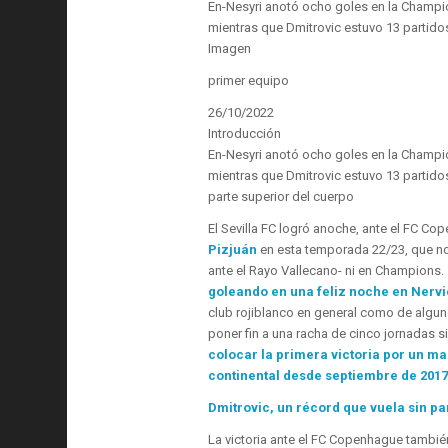
En-Nesyri anotó ocho goles en la Champ
mientras que Dmitrovic estuvo 13 partidos
Imagen
primer equipo
26/10/2022
Introducción
En-Nesyri anotó ocho goles en la Champ
mientras que Dmitrovic estuvo 13 partidos
parte superior del cuerpo
El Sevilla FC logró anoche, ante el FC Co
Pizjuán
en esta temporada 22/23, que no
ante el Rayo Vallecano- ni en Champions.
goleando en una feliz noche en Nerv
club rojiblanco en general como de alguno
poner fin a una racha de cinco jornadas s
colocar la primera victoria por un m
continental desde septiembre de 201
Dmitrovic, un récord que vuela sin pa
La victoria ante el FC Copenhague también