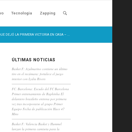
vo
Tecnologia
Zapping
QUE DEJÓ LA PRIMERA VICTORIA EN CASA – ...
ÚLTIMAS NOTICIAS
Basket F: Azulmarino contiene un último
tiro en el recámara: fortalece el juego
interior con Lydia Rivers
FC. Barcelona: Escudo del FC Barcelona
Primer entrenamiento de Raphinha El
delantero brasileño entrena por primera
vez tras incorporarse al grupo Primer
Equipo Fecha de publicación Hace 47
Mins
Basket F: Valencia Basket y Hummel
lanzan la primera camiseta para la