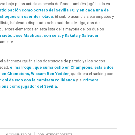
uvo bajo palos ante la ausencia de Bono -también jugó la ida en
ticipación como portero del Sevilla FC, y en cada una de
s choques sin caer derrotado
. El serbio acumula siete empates y
villista, habiendo disputado ocho partidos de Liga, dos de
uientes elementos en esta lista de la mayoría de los duelos
 siete, José Machuca, con seis, y Kakuta y Salvador
vamente.
el Sánchez-Pizjuán a los dos tercios de partido ya los pocos
iedad,
el marroquí, que suma ocho en Champions, está a dos
la en Champions, Wissam Ben Yedder
, que lidera el ranking con
r gol de Isco con la camiseta rojiblanca
y la
Primera
ons como jugador del Sevilla
.
/
0 COMENTARIOS
POR
INTERDEPORTES75