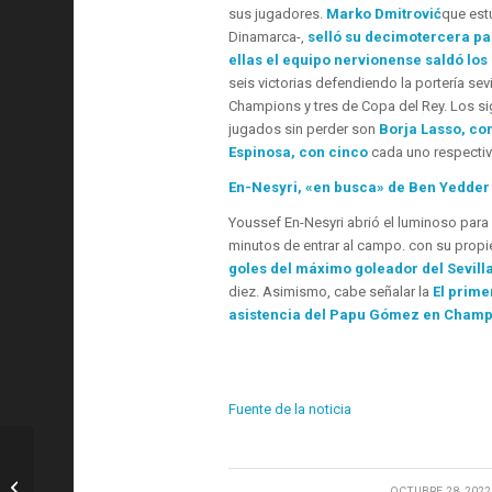
sus jugadores.
Marko Dmitrović
que est
Dinamarca-,
selló su decimotercera par
ellas el equipo nervionense saldó lo
seis victorias defendiendo la portería se
Champions y tres de Copa del Rey. Los sig
jugados sin perder son
Borja Lasso, con
Espinosa, con cinco
cada uno respecti
En-Nesyri, «en busca» de Ben Yedder
Youssef En-Nesyri abrió el luminoso para 
minutos de entrar al campo. con su prop
goles del máximo goleador del Sevil
diez. Asimismo, cabe señalar la
El prime
asistencia del Papu Gómez en Champi
Fuente de la noticia
Tenis: Nadal y Djokovic en la misma
/
OCTUBRE 28, 2022