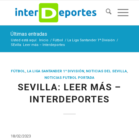
Últimas entradas
Usted está aquí:
Inicio
/
Fútbol
/
La Liga Santander 1ª División
/
SEvilla: Leer más – Interdeportes
FÚTBOL
,
LA LIGA SANTANDER 1ª DIVISIÓN
,
NOTICIAS DEL SEVILLA
,
NOTICIAS FUTBOL PORTADA
SEVILLA: LEER MÁS –
INTERDEPORTES
18/02/2023