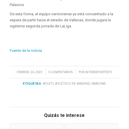
Palacios.
De esta forma, el equipo nervionense ya está concentrado a la
espera de partir hacia el estadio de Vallecas, donde jugará la
vigésima segunda jornada de LaLiga.
Fuente de la noticia
/
/
FEBRERO 24, 2023
0 COMENTARIOS
POR
INTERDEPORTES75
ETIQUETAS:
ATLETI
,
ATLÉTICO DE MADRID
,
SIMEONE
Quizás te interese