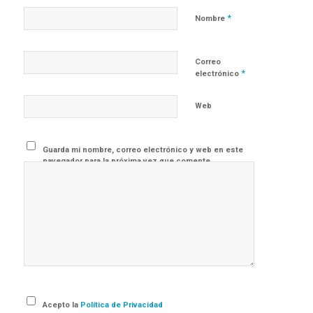
*
Nombre
Correo
*
electrónico
Web
Guarda mi nombre, correo electrónico y web en este
navegador para la próxima vez que comente.
Acepto la
Política de Privacidad