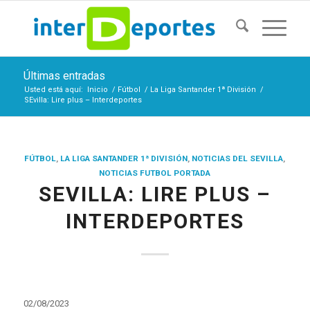
Últimas entradas
Usted está aquí:
Inicio
/
Fútbol
/
La Liga Santander 1ª División
/
SEvilla: Lire plus – Interdeportes
FÚTBOL
,
LA LIGA SANTANDER 1ª DIVISIÓN
,
NOTICIAS DEL SEVILLA
,
NOTICIAS FUTBOL PORTADA
SEVILLA: LIRE PLUS –
INTERDEPORTES
02/08/2023