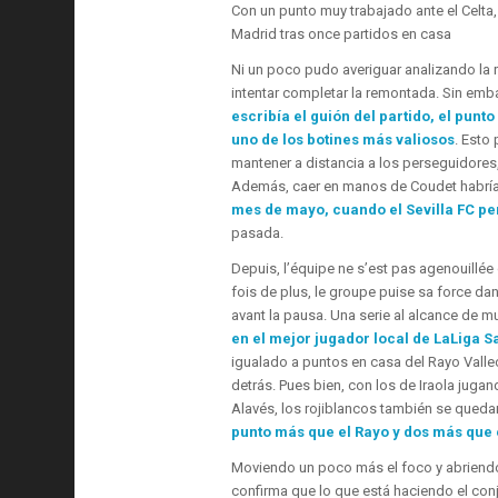
Con un punto muy trabajado ante el Celta, 
Madrid tras once partidos en casa
Ni un poco pudo averiguar analizando la rec
intentar completar la remontada. Sin emb
escribía el guión del partido, el pu
uno de los botines más valiosos
. Esto
mantener a distancia a los perseguidores
Además, caer en manos de Coudet habría
mes de mayo, cuando el Sevilla FC per
pasada.
Depuis, l’équipe ne s’est pas agenouillée 
fois de plus, le groupe puise sa force dans
avant la pausa. Una serie al alcance de 
en el mejor jugador local de LaLiga S
igualado a puntos en casa del Rayo Valle
detrás. Pues bien, con los de Iraola jugan
Alavés, los rojiblancos también se queda
punto más que el Rayo y dos más que e
Moviendo un poco más el foco y abriendo
confirma que lo que está haciendo el conju