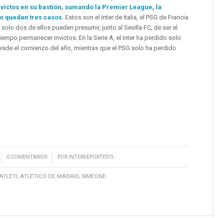
victos en su bastión, sumando la Premier League, la
olo quedan tres casos.
Estos son el Inter de Italia, el PSG de Francia
 solo dos de ellos pueden presumir, junto al Sevilla FC, de ser el
iempo permanecer invictos. En la Serie A, el Inter ha perdido solo
de el comienzo del año, mientras que el PSG solo ha perdido
/
0 COMENTARIOS
POR
INTERDEPORTES75
ATLETI
,
ATLÉTICO DE MADRID
,
SIMEONE