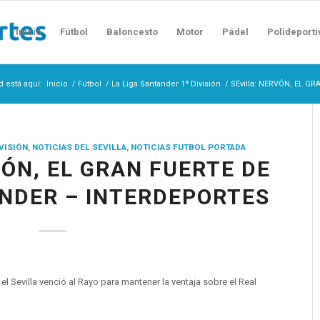
Inicio
Fútbol
Baloncesto
Motor
Pádel
Polideporti
d está aquí:
Inicio
/
Fútbol
/
La Liga Santander 1ª División
/
SEvilla: NERVÓN, EL GR
IVISIÓN
,
NOTICIAS DEL SEVILLA
,
NOTICIAS FUTBOL PORTADA
VÓN, EL GRAN FUERTE DE
NDER – INTERDEPORTES
el Sevilla venció al Rayo para mantener la ventaja sobre el Real