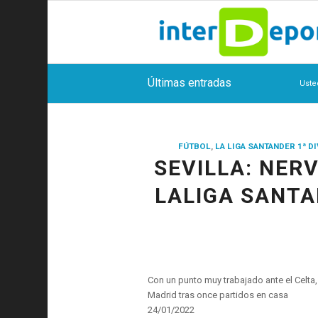
Últimas entradas
Uste
FÚTBOL
,
LA LIGA SANTANDER 1ª D
SEVILLA: NER
LALIGA SANTA
Con un punto muy trabajado ante el Celta, 
Madrid tras once partidos en casa
24/01/2022