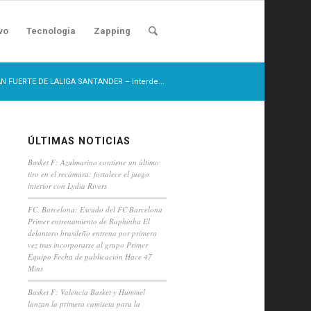
vo
Tecnologia
Zapping
AN FUERTE DE LALIGA SANTANDER – Interde...
ÚLTIMAS NOTICIAS
Basket F: Azulmarino contiene un último
tiro en el recámara: fortalece el juego
interior con Lydia Rivers
FC. Barcelona: Escudo del FC Barcelona
Primer entrenamiento de Raphinha El
delantero brasileño entrena por primera
vez tras incorporarse al grupo Primer
Equipo Fecha de publicación Hace 47
Mins
Basket F: Valencia Basket y Hummel
lanzan la primera camiseta para la