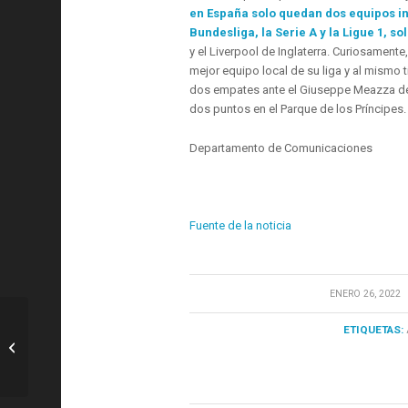
en España solo quedan dos equipos in
Bundesliga, la Serie A y la Ligue 1, s
y el Liverpool de Inglaterra. Curiosamente,
mejor equipo local de su liga y al mismo t
dos empates ante el Giuseppe Meazza des
dos puntos en el Parque de los Príncipes.
Departamento de Comunicaciones
Fuente de la noticia
/
ENERO 26, 2022
ETIQUETAS:
FC Barcelona: Horario confirmado
Espanyol-Barça – Interdeportes