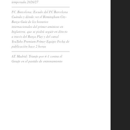
temporada 2026/27
FC. Barcelona: Escudo del FC Barcelona
Cuándo y dónde ver el Birmingham City-
Barça Guía de los horarios
internacionales del primer amistoso en
Inglaterra, que se podrá seguir en directo
a través del Barça Play y del canal
YouTube Premium Primer Equipo Fecha de
publicación hace 2 horas
AT. Madrid: Triunfo por 4-1 contra el
Getafe en el partido de entrenamiento