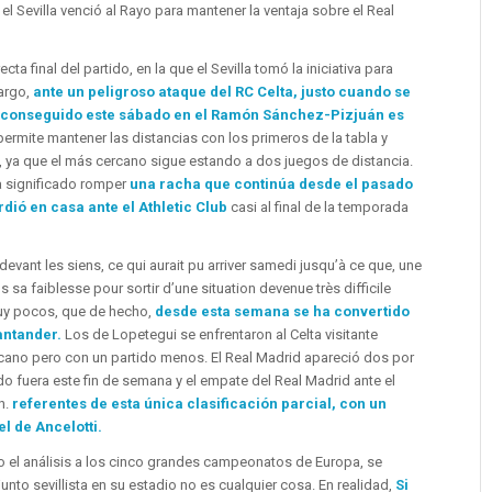
el Sevilla venció al Rayo para mantener la ventaja sobre el Real
ta final del partido, en la que el Sevilla tomó la iniciativa para
argo,
ante un peligroso ataque del RC Celta, justo cuando se
nto conseguido este sábado en el Ramón Sánchez-Pizjuán es
 permite mantener las distancias con los primeros de la tabla y
, ya que el más cercano sigue estando a dos juegos de distancia.
 significado romper
una racha que continúa desde el pasado
dió en casa ante el Athletic Club
casi al final de la temporada
devant les siens, ce qui aurait pu arriver samedi jusqu’à ce que, une
 sa faiblesse pour sortir d’une situation devenue très difficile
muy pocos, que de hecho,
desde esta semana se ha convertido
antander.
Los de Lopetegui se enfrentaron al Celta visitante
cano pero con un partido menos. El Real Madrid apareció dos por
do fuera este fin de semana y el empate del Real Madrid ante el
n.
referentes de esta única clasificación parcial, con un
l de Ancelotti.
 el análisis a los cinco grandes campeonatos de Europa, se
nto sevillista en su estadio no es cualquier cosa. En realidad,
Si