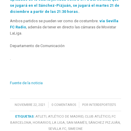
se jugará en el Sánchez-Pizjuán, se jugará el martes 21 de
diciembre a partir de las 21:30 horas.
.
Ambos partidos se pueden ver como de costumbre.
vía Sevilla
FC Radio
, además de tener en directo las cámaras de Movistar
LaLiga.
Departamento de Comunicación
.
Fuente de la noticia
/
/
NOVIEMBRE 22, 2021
0 COMENTARIOS
POR
INTERDEPORTES75
ETIQUETAS:
ATLETI
,
ATLÉTICO DE MADRID
,
CLUB ATLÉTICO
,
FC
BARCELONA
,
HORARIOS
,
LA LIGA
,
SAN MAMÉS
,
SÁNCHEZ PIZJUÁN
,
SEVILLA FC
,
SIMEONE