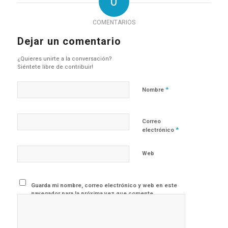
0
COMENTARIOS
Dejar un comentario
¿Quieres unirte a la conversación?
Siéntete libre de contribuir!
*
Nombre
Correo
*
electrónico
Web
Guarda mi nombre, correo electrónico y web en este
navegador para la próxima vez que comente.