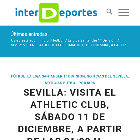
Últimas entradas
Usted está aquí:
Inicio
/
Fútbol
/
La Liga Santander 1ª División
/
SEvilla: VISITA EL ATHLETIC CLUB, SÁBADO 11 DE DICIEMBRE, A PARTIR
...
FÚTBOL
,
LA LIGA SANTANDER 1ª DIVISIÓN
,
NOTICIAS DEL SEVILLA
,
NOTICIAS FUTBOL PORTADA
SEVILLA: VISITA EL
ATHLETIC CLUB,
SÁBADO 11 DE
DICIEMBRE, A PARTIR