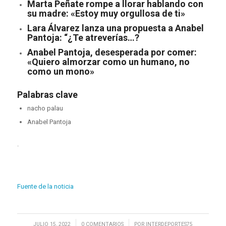
Marta Peñate rompe a llorar hablando con
su madre: «Estoy muy orgullosa de ti»
Lara Álvarez lanza una propuesta a Anabel
Pantoja: “¿Te atreverías…?
Anabel Pantoja, desesperada por comer:
«Quiero almorzar como un humano, no
como un mono»
Palabras clave
nacho palau
Anabel Pantoja
.
Fuente de la noticia
/
/
JULIO 15, 2022
0 COMENTARIOS
POR
INTERDEPORTES75