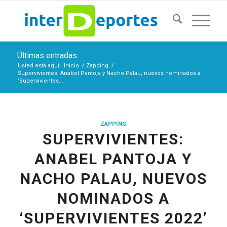
Últimas entradas
Usted está aquí:
Inicio
/
Zapping
/
Supervivientes: Anabel Pantoja y Nacho Palau, nuevos nominados a
‘Supervivientes...
ZAPPING
SUPERVIVIENTES:
ANABEL PANTOJA Y
NACHO PALAU, NUEVOS
NOMINADOS A
‘SUPERVIVIENTES 2022’