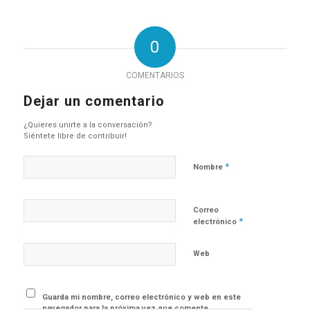
0
COMENTARIOS
Dejar un comentario
¿Quieres unirte a la conversación?
Siéntete libre de contribuir!
*
Nombre
Correo
*
electrónico
Web
Guarda mi nombre, correo electrónico y web en este
navegador para la próxima vez que comente.