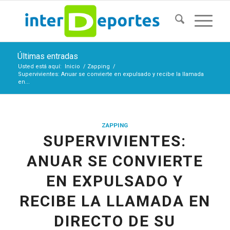
Últimas entradas
Usted está aquí:
Inicio
/
Zapping
/
Supervivientes: Anuar se convierte en expulsado y recibe la llamada
en...
ZAPPING
SUPERVIVIENTES:
ANUAR SE CONVIERTE
EN EXPULSADO Y
RECIBE LA LLAMADA EN
DIRECTO DE SU