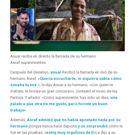
Anuar recibe en directo la llamada de su hermano
Asraf.
supervivientes
Después del desalojo,
anual
Recibió la llamada en vivo de su
hermano Asraf. «
Quería escucharte, ni siquiera sabía cómo
sonaba tu voz.
«, le dijo Anuar a su hermano. «Con quien te
metiste, te hiciste un gran concurso», contestó el novio de Isa
Pantoja. Y añadió: «Como superviviente, has sido un diez,
una
palabra que otra no me gusto, pero hiciste un buen
trabajo
«.
Además,
Asraf admitió que no había apostado nada por su
hermano
porque nunca hace deporte
y se sorprendió
cómo le
fue en las pruebas. «
estoy muy orgulloso de ti
«Le dijo a su