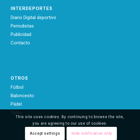
INTERDEPORTES
Diario Digital deportivo
Periodistas
Publicidad
Contacto
OTROS
Fútbol
Baloncesto
Pádel
Ténis
This site uses cookies. By continuing to browse the site,
you are agreeing to our use of cookies.
Accept settings
Hide notification only