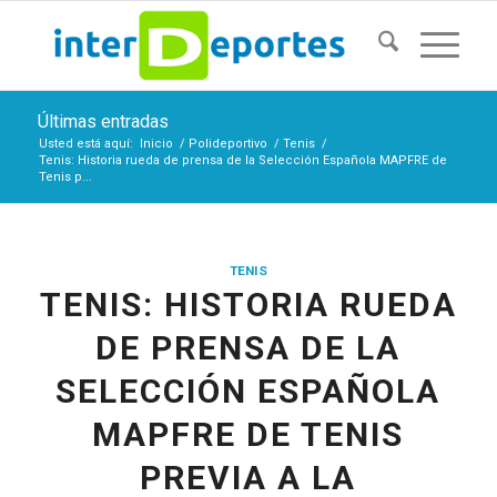
Últimas entradas
Usted está aquí:
Inicio
/
Polideportivo
/
Tenis
/
Tenis: Historia rueda de prensa de la Selección Española MAPFRE de
Tenis p...
TENIS
TENIS: HISTORIA RUEDA
DE PRENSA DE LA
SELECCIÓN ESPAÑOLA
MAPFRE DE TENIS
PREVIA A LA