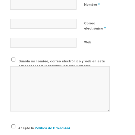
*
Nombre
Correo
*
electrónico
Web
Guarda mi nombre, correo electrónico y web en este
navegador para la próxima vez que comente.
Acepto la
Política de Privacidad