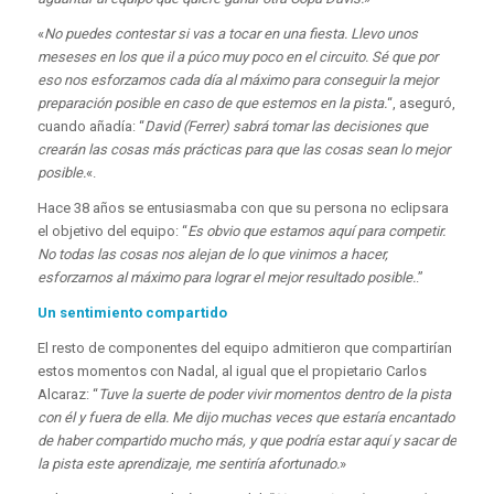
«
No puedes contestar si vas a tocar en una fiesta. Llevo unos
meseses en los que il a púco muy poco en el circuito. Sé que por
eso nos esforzamos cada día al máximo para conseguir la mejor
preparación posible en caso de que estemos en la pista.
“, aseguró,
cuando añadía: “
David (Ferrer) sabrá tomar las decisiones que
crearán las cosas más prácticas para que las cosas sean lo mejor
posible.
«.
Hace 38 años se entusiasmaba con que su persona no eclipsara
el objetivo del equipo: “
Es obvio que estamos aquí para competir.
No todas las cosas nos alejan de lo que vinimos a hacer,
esforzarnos al máximo para lograr el mejor resultado posible.
.”
Un sentimiento compartido
El resto de componentes del equipo admitieron que compartirían
estos momentos con Nadal, al igual que el propietario Carlos
Alcaraz: “
Tuve la suerte de poder vivir momentos dentro de la pista
con él y fuera de ella. Me dijo muchas veces que estaría encantado
de haber compartido mucho más, y que podría estar aquí y sacar de
la pista este aprendizaje, me sentiría afortunado.
»