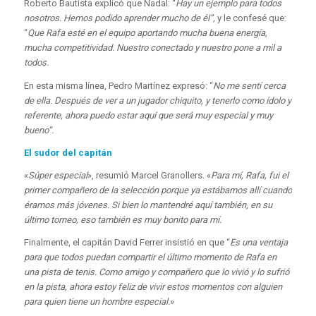
Roberto Bautista explicó que Nadal: “
Hay un ejemplo para todos
nosotros. Hemos podido aprender mucho de él”,
y le confesé que:
“
Que Rafa esté en el equipo aportando mucha buena energía,
mucha competitividad. Nuestro conectado y nuestro pone a mil a
todos.
En esta misma línea, Pedro Martínez expresó: “
No me sentí cerca
de ella. Después de ver a un jugador chiquito, y tenerlo como ídolo y
referente, ahora puedo estar aquí que será muy especial y muy
bueno”.
El sudor del capitán
«
Súper especial
», resumió Marcel Granollers. «
Para mí, Rafa, fui el
primer compañero de la selección porque ya estábamos allí cuando
éramos más jóvenes. Si bien lo mantendré aquí también, en su
último torneo, eso también es muy bonito para mí.
Finalmente, el capitán David Ferrer insistió en que “
Es una ventaja
para que todos puedan compartir el último momento de Rafa en
una pista de tenis. Como amigo y compañero que lo vivió y lo sufrió
en la pista, ahora estoy feliz de vivir estos momentos con alguien
para quien tiene un hombre especial.
»