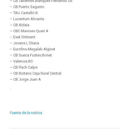
– CB Tabernes Blanques Fernando Gil
– CB Puerto Sagunto
– TAU Castelló B
– Lucentum Alicante
– CB Aldaia
– CBC Manises Quart A
– Eset Ontinent
– Jovens L´Eliana
– Eurofins-Megalab Alginet
– CB Sueca Fustes Bonet
– Valencia BC
– CB Ifach Calpe
– CB Ilicitano Caja Rural Central
– CB Jorge Juan A
.
Fuente de la noticia