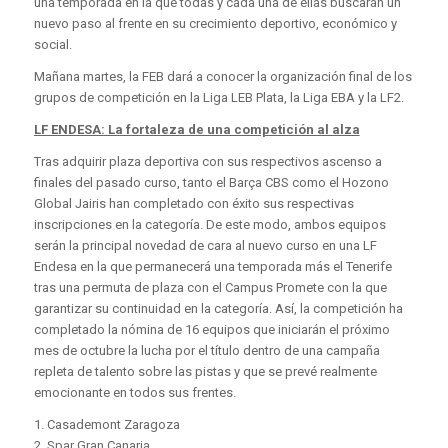
una temporada en la que todas y cada una de ellas buscarán un
nuevo paso al frente en su crecimiento deportivo, económico y
social.
Mañana martes, la FEB dará a conocer la organización final de los
grupos de competición en la Liga LEB Plata, la Liga EBA y la LF2.
LF ENDESA: La fortaleza de una competición al alza
Tras adquirir plaza deportiva con sus respectivos ascenso a
finales del pasado curso, tanto el Barça CBS como el Hozono
Global Jairis han completado con éxito sus respectivas
inscripciones en la categoría. De este modo, ambos equipos
serán la principal novedad de cara al nuevo curso en una LF
Endesa en la que permanecerá una temporada más el Tenerife
tras una permuta de plaza con el Campus Promete con la que
garantizar su continuidad en la categoría. Así, la competición ha
completado la nómina de 16 equipos que iniciarán el próximo
mes de octubre la lucha por el título dentro de una campaña
repleta de talento sobre las pistas y que se prevé realmente
emocionante en todos sus frentes.
1. Casademont Zaragoza
2. Spar Gran Canaria