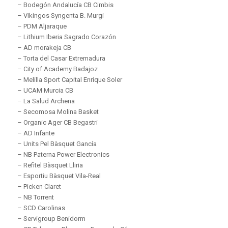
– Bodegón Andalucía CB Cimbis
– Vikingos Syngenta B. Murgi
– PDM Aljaraque
– Lithium Iberia Sagrado Corazón
– AD morakeja CB
– Torta del Casar Extremadura
– City of Academy Badajoz
– Melilla Sport Capital Enrique Soler
– UCAM Murcia CB
– La Salud Archena
– Secomosa Molina Basket
– Organic Ager CB Begastri
– AD Infante
– Units Pel Bàsquet Gancía
– NB Paterna Power Electronics
– Refitel Bàsquet Lliria
– Esportiu Bàsquet Vila-Real
– Picken Claret
– NB Torrent
– SCD Carolinas
– Servigroup Benidorm