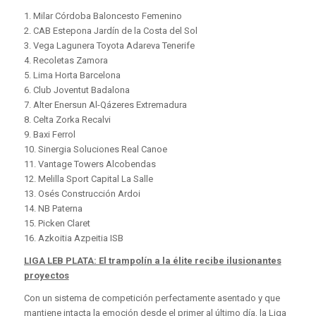
1. Milar Córdoba Baloncesto Femenino
2. CAB Estepona Jardín de la Costa del Sol
3. Vega Lagunera Toyota Adareva Tenerife
4. Recoletas Zamora
5. Lima Horta Barcelona
6. Club Joventut Badalona
7. Alter Enersun Al-Qázeres Extremadura
8. Celta Zorka Recalvi
9. Baxi Ferrol
10. Sinergia Soluciones Real Canoe
11. Vantage Towers Alcobendas
12. Melilla Sport Capital La Salle
13. Osés Construcción Ardoi
14. NB Paterna
15. Picken Claret
16. Azkoitia Azpeitia ISB
LIGA LEB PLATA: El trampolín a la élite recibe ilusionantes
proyectos
Con un sistema de competición perfectamente asentado y que
mantiene intacta la emoción desde el primer al último día, la Liga