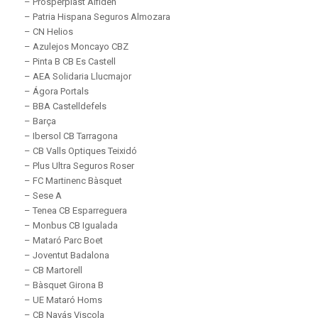
– Prosperplast Alfiden
– Patria Hispana Seguros Almozara
– CN Helios
– Azulejos Moncayo CBZ
– Pinta B CB Es Castell
– AEA Solidaria Llucmajor
– Ágora Portals
– BBA Castelldefels
– Barça
– Ibersol CB Tarragona
– CB Valls Optiques Teixidó
– Plus Ultra Seguros Roser
– FC Martinenc Bàsquet
– Sese A
– Tenea CB Esparreguera
– Monbus CB Igualada
– Mataró Parc Boet
– Joventut Badalona
– CB Martorell
– Bàsquet Girona B
– UE Mataró Homs
– CB Navás Viscola