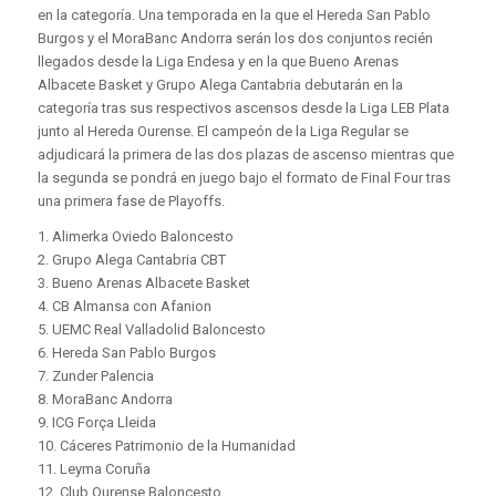
en la categoría. Una temporada en la que el Hereda San Pablo
Burgos y el MoraBanc Andorra serán los dos conjuntos recién
llegados desde la Liga Endesa y en la que Bueno Arenas
Albacete Basket y Grupo Alega Cantabria debutarán en la
categoría tras sus respectivos ascensos desde la Liga LEB Plata
junto al Hereda Ourense. El campeón de la Liga Regular se
adjudicará la primera de las dos plazas de ascenso mientras que
la segunda se pondrá en juego bajo el formato de Final Four tras
una primera fase de Playoffs.
1. Alimerka Oviedo Baloncesto
2. Grupo Alega Cantabria CBT
3. Bueno Arenas Albacete Basket
4. CB Almansa con Afanion
5. UEMC Real Valladolid Baloncesto
6. Hereda San Pablo Burgos
7. Zunder Palencia
8. MoraBanc Andorra
9. ICG Força Lleida
10. Cáceres Patrimonio de la Humanidad
11. Leyma Coruña
12. Club Ourense Baloncesto