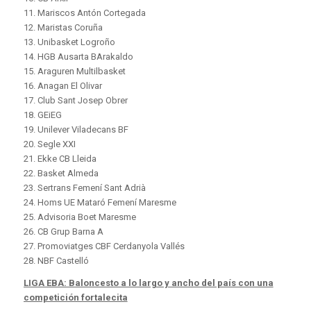
11. Mariscos Antón Cortegada
12. Maristas Coruña
13. Unibasket Logroño
14. HGB Ausarta BArakaldo
15. Araguren Multilbasket
16. Anagan El Olivar
17. Club Sant Josep Obrer
18. GEiEG
19. Unilever Viladecans BF
20. Segle XXI
21. Ekke CB Lleida
22. Basket Almeda
23. Sertrans Femení Sant Adrià
24. Homs UE Mataró Femení Maresme
25. Advisoria Boet Maresme
26. CB Grup Barna A
27. Promoviatges CBF Cerdanyola Vallés
28. NBF Castelló
LIGA EBA: Baloncesto a lo largo y ancho del país con una
competición fortalecita