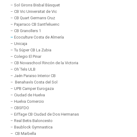
– Sol Girons Bisbal Bàsquet
– CB Vic Universitat de Vic
– CB Quart Germans Cruz
– Pajarraco CB Santfeliuenc
– CB Granollers 1
–
Ecoculture Costa de Almería
– Unicaja
– Tu Súper CB La Zubia
– Colegio El Pinar
– CB Novaschool Rincón de la Victoria
– Oh´Tels ULB
– Jaén Paraiso Interior CB
– Benahavís Costa del Sol
– UPB Camper Eurogaza
– Ciudad de Huelva
– Huelva Comercio
– CBSFDO
– Eiffage CB Ciudad de Dos Hermanas
– Real Betis Baloncesto
– Baublock Gymnastica
– CB Marbella