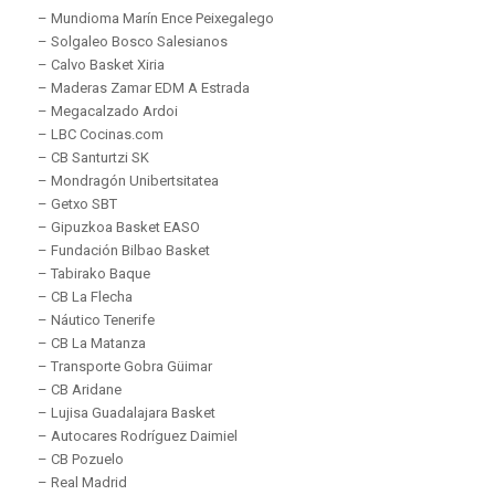
– Mundioma Marín Ence Peixegalego
– Solgaleo Bosco Salesianos
– Calvo Basket Xiria
– Maderas Zamar EDM A Estrada
– Megacalzado Ardoi
– LBC Cocinas.com
– CB Santurtzi SK
– Mondragón Unibertsitatea
– Getxo SBT
– Gipuzkoa Basket EASO
– Fundación Bilbao Basket
– Tabirako Baque
– CB La Flecha
– Náutico Tenerife
– CB La Matanza
– Transporte Gobra Güimar
– CB Aridane
– Lujisa Guadalajara Basket
– Autocares Rodríguez Daimiel
– CB Pozuelo
– Real Madrid