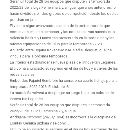
Serán un total de 28 los equipos que disputen la temporada
2022/23 de la Liga Femenina 2 y, al igual que años anteriores, lo
harán divididos en dos grupos de competición desde los que se
pondrán en ju …
El verano sigue avanzando, camino de la pretemporada que
comenzará en unas semanas, y las noticias se van sucediendo.
Valencia Basket y Luanvi han presentado en la tarde de hoy las
nuevas equipaciones del Club para la temporada 22-23.
Acuerdo entre Bojana Kovacevic y AE Sedis Bàsquet, que los
vincula para la próxima temporada.
La interior estadounidense nueva pieza del Innova-tsn Leganés.
El club ha anunciado su regreso en el día de hoy y a través de las
redes sociales.
Embutidos Pajariel Bembibre ha cerrado su cuarto fichaje para la
temporada 2022-2023. El club del Bi…
La madrileña volverá a desplegar su juego bajo los colores del
Innova-tsn Leganés.
Serán un total de 28 los equipos que disputen la temporada
2022/23 de la Liga Femenina 2 y, al igual…
Andrijana Cvitkovic (28/04/1994) se incorpora a la disciplina del
Lointek Gernika Bizkaia y se convi…
El club ha anunciado su regreso en el día de hoy y a través de las