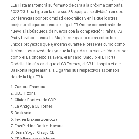
LEB Plata mantendrá su formato de cara a la próxima campaña
2022/23. Una Liga en la que sus 28 equipos se dividirán en dos
Conferencias por proximidad geográfica y en la que los tres
conjuntos llegados desde la Liga LEB Oro se concentrarán de
nuevo a la búsqueda de nuevos con la competición: Palma, CB
Prat y Levitec Huesca La Magia. Aunque no serán estos los
únicos proyectos que ejercerán durante el presente curso como
ilusionantes novedades ya que la Liga dará la bienvenida a clubes
como el Baloncesto Talavera, el Brisasol Salou o el L´Horta
Godella. Un año en el que el CB Tormes, el CB L´Hospitalet o el
Baskonia regresarán a la Liga tras sus respectivos ascensos
desde la Liga EBA.
1. Zamora Enamora
2. UBU Tizona
3. Clínica Ponferrada CDP
4. La Antigua CB Tornes
5. Baskonia
6. Teknei Bizkaia Zornotza
7. EnerParking Basket Navarra
8. Reina Yogur Clavijo CB
9. CB Minuscenter Morón