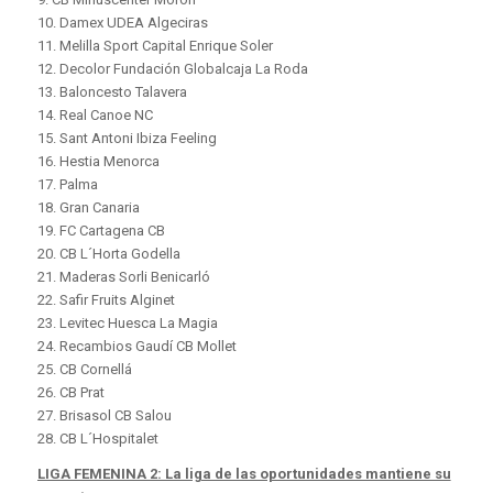
10. Damex UDEA Algeciras
11. Melilla Sport Capital Enrique Soler
12. Decolor Fundación Globalcaja La Roda
13. Baloncesto Talavera
14. Real Canoe NC
15. Sant Antoni Ibiza Feeling
16. Hestia Menorca
17. Palma
18. Gran Canaria
19. FC Cartagena CB
20. CB L´Horta Godella
21. Maderas Sorli Benicarló
22. Safir Fruits Alginet
23. Levitec Huesca La Magia
24. Recambios Gaudí CB Mollet
25. CB Cornellá
26. CB Prat
27. Brisasol CB Salou
28. CB L´Hospitalet
LIGA FEMENINA 2: La liga de las oportunidades mantiene su