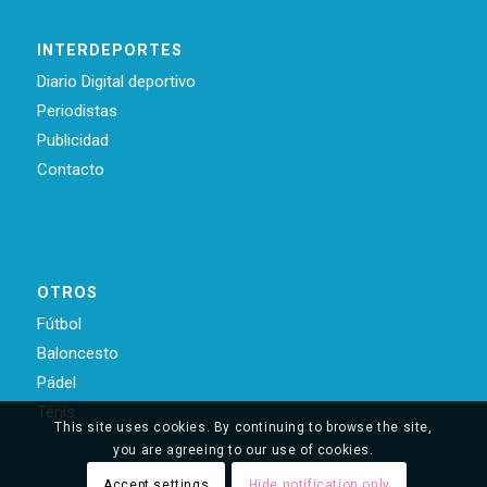
INTERDEPORTES
Diario Digital deportivo
Periodistas
Publicidad
Contacto
OTROS
Fútbol
Baloncesto
Pádel
Ténis
This site uses cookies. By continuing to browse the site,
you are agreeing to our use of cookies.
Accept settings
Hide notification only