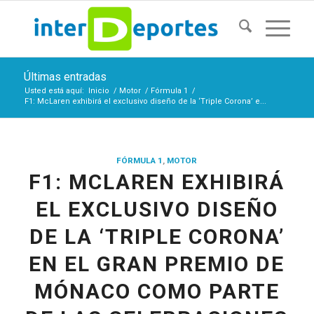
Últimas entradas
Usted está aquí:
Inicio
/
Motor
/
Fórmula 1
/
F1: McLaren exhibirá el exclusivo diseño de la ‘Triple Corona’ e...
FÓRMULA 1
,
MOTOR
F1: MCLAREN EXHIBIRÁ
EL EXCLUSIVO DISEÑO
DE LA ‘TRIPLE CORONA’
EN EL GRAN PREMIO DE
MÓNACO COMO PARTE