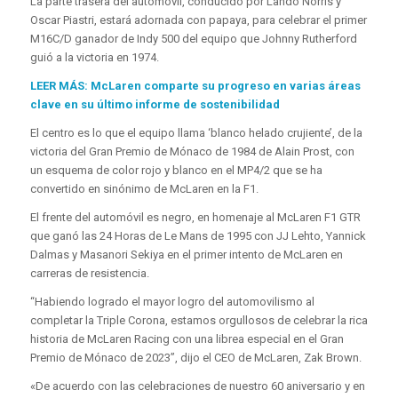
La parte trasera del automóvil, conducido por Lando Norris y
Oscar Piastri, estará adornada con papaya, para celebrar el primer
M16C/D ganador de Indy 500 del equipo que Johnny Rutherford
guió a la victoria en 1974.
LEER MÁS: McLaren comparte su progreso en varias áreas
clave en su último informe de sostenibilidad
El centro es lo que el equipo llama ‘blanco helado crujiente’, de la
victoria del Gran Premio de Mónaco de 1984 de Alain Prost, con
un esquema de color rojo y blanco en el MP4/2 que se ha
convertido en sinónimo de McLaren en la F1.
El frente del automóvil es negro, en homenaje al McLaren F1 GTR
que ganó las 24 Horas de Le Mans de 1995 con JJ Lehto, Yannick
Dalmas y Masanori Sekiya en el primer intento de McLaren en
carreras de resistencia.
“Habiendo logrado el mayor logro del automovilismo al
completar la Triple Corona, estamos orgullosos de celebrar la rica
historia de McLaren Racing con una librea especial en el Gran
Premio de Mónaco de 2023”, dijo el CEO de McLaren, Zak Brown.
«De acuerdo con las celebraciones de nuestro 60 aniversario y en