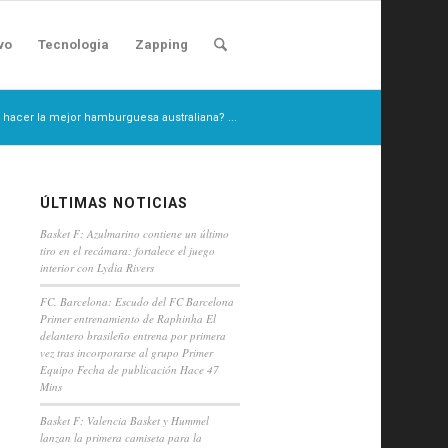
vo
Tecnologia
Zapping
 hacer la mejor hamburguesa australiana? ...
ÚLTIMAS NOTICIAS
Basket F: Azulmarino contiene un último
tiro en el recámara: fortalece el juego
interior con Lydia Rivers
FC. Barcelona: Escudo del FC Barcelona
Primer entrenamiento de Raphinha El
delantero brasileño entrena por primera
vez tras incorporarse al grupo Primer
Equipo Fecha de publicación Hace 47
Mins
Basket F: Valencia Basket y Hummel
lanzan la primera camiseta para la