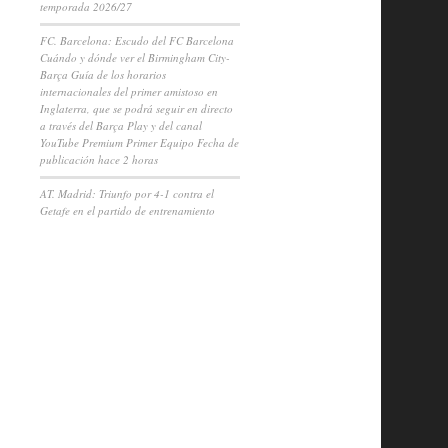
temporada 2026/27
FC. Barcelona: Escudo del FC Barcelona
Cuándo y dónde ver el Birmingham City-
Barça Guía de los horarios
internacionales del primer amistoso en
Inglaterra, que se podrá seguir en directo
a través del Barça Play y del canal
YouTube Premium Primer Equipo Fecha de
publicación hace 2 horas
AT. Madrid: Triunfo por 4-1 contra el
Getafe en el partido de entrenamiento