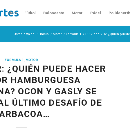
Inicio
Fútbol
Baloncesto
Motor
Pádel
Polideporti
Usted está aquí:
Inicio
/
Motor
/
Fórmula 1
/
F1: Video VER: ¿Quién puede
FÓRMULA 1
,
MOTOR
R: ¿QUIÉN PUEDE HACER
OR HAMBURGUESA
A? OCON Y GASLY SE
L ÚLTIMO DESAFÍO DE
ARBACOA…