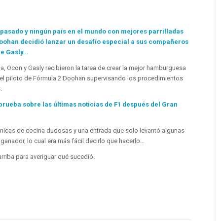
a pasado y ningún país en el mundo con mejores parrilladas
 Doohan decidió lanzar un desafío especial a sus compañeros
re Gasly…
la, Ocon y Gasly recibieron la tarea de crear la mejor hamburguesa
 el piloto de Fórmula 2 Doohan supervisando los procedimientos
.
rueba sobre las últimas noticias de F1 después del Gran
icas de cocina dudosas y una entrada que solo levantó algunas
 ganador, lo cual era más fácil decirlo que hacerlo…
arriba para averiguar qué sucedió.