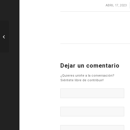
/
ABRIL 17, 2023
F1: Sargeant se disculpa con De Vries
después de que un accidente
‘bastante...
Dejar un comentario
¿Quieres unirte a la conversación?
Siéntete libre de contribuir!