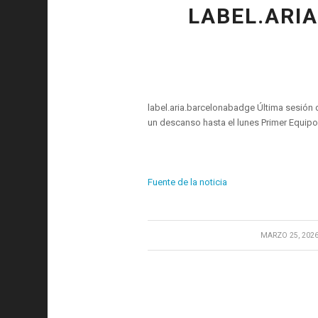
LABEL.ARI
label.aria.barcelonabadge Última sesión 
un descanso hasta el lunes Primer Equipo 
Fuente de la noticia
/
MARZO 25, 202