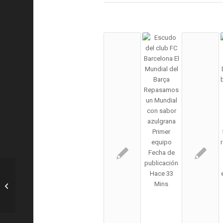
Basket: El UCAM Murcia CB lamenta el
fallecimiento de Yegoule Ly, madre de
Moussa...