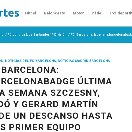
Inicio
Fútbol
Baloncesto
Motor
Pádel
Polideporti
cio
/
Fútbol
/
La Liga Santander 1ª División
/
FC. Barcelona: label.aria.barcelonabad
ÓN
,
NOTICIAS DEL FC BARCELONA
,
NOTICIAS MADRID BARCELONA
. BARCELONA:
ARCELONABADGE ÚLTIMA
LA SEMANA SZCZESNY,
DÓ Y GERARD MARTÍN
DE UN DESCANSO HASTA
ES PRIMER EQUIPO