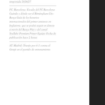
temporada 2026/27
FC. Barcelona: Escudo del FC Barcelona
Cuándo y dónde ver el Birmingham City-
Barça Guía de los horarios
internacionales del primer amistoso en
Inglaterra, que se podrá seguir en directo
a través del Barça Play y del canal
YouTube Premium Primer Equipo Fecha de
publicación hace 2 horas
AT. Madrid: Triunfo por 4-1 contra el
Getafe en el partido de entrenamiento