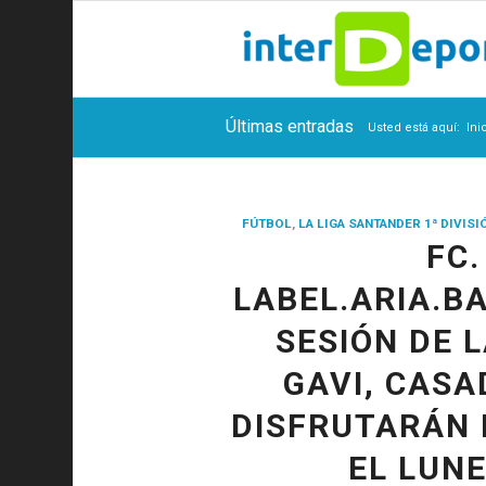
Últimas entradas
Usted está aquí:
Ini
FÚTBOL
,
LA LIGA SANTANDER 1ª DIVISI
FC
LABEL.ARIA.B
SESIÓN DE 
GAVI, CASA
DISFRUTARÁN 
EL LUN