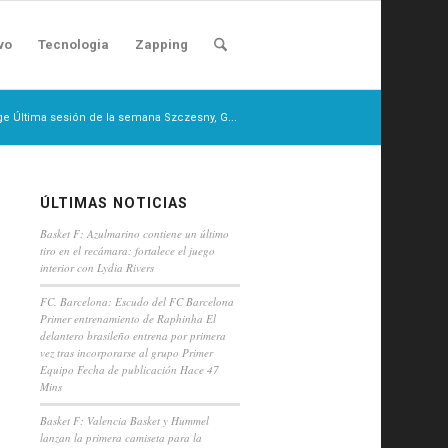
vo
Tecnologia
Zapping
ge Última sesión de la semana Szczesny, G...
ÚLTIMAS NOTICIAS
Basket F: Azulmarino contiene un último
tiro en el recámara: fortalece el juego
interior con Lydia Rivers
FC. Barcelona: Escudo del FC Barcelona
Primer entrenamiento de Raphinha El
delantero brasileño entrena por primera
vez tras incorporarse al grupo Primer
Equipo Fecha de publicación Hace 47
Mins
Basket F: Valencia Basket y Hummel
lanzan la primera camiseta para la