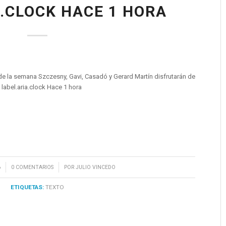
A.CLOCK HACE 1 HORA
de la semana Szczesny, Gavi, Casadó y Gerard Martín disfrutarán de
label.aria.clock Hace 1 hora
/
6
0 COMENTARIOS
POR
JULIO VINCEDO
ETIQUETAS:
TEXTO