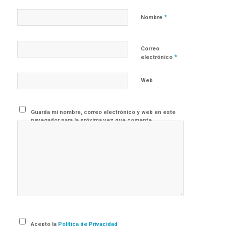
*
Nombre
Correo
*
electrónico
Web
Guarda mi nombre, correo electrónico y web en este
navegador para la próxima vez que comente.
Acepto la
Política de Privacidad