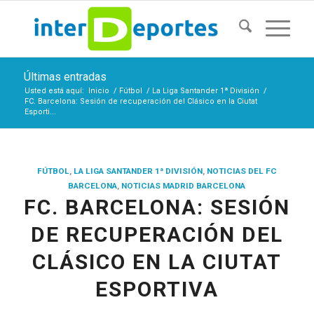
Últimas entradas
Usted está aquí:
Inicio
/
Fútbol
/
La Liga Santander 1ª División
/
FC. Barcelona: Sesión de recuperación del Clásico en la Ciutat
Esporti...
FÚTBOL
,
LA LIGA SANTANDER 1ª DIVISIÓN
,
NOTICIAS DEL FC
BARCELONA
,
NOTICIAS MADRID BARCELONA
FC. BARCELONA: SESIÓN
DE RECUPERACIÓN DEL
CLÁSICO EN LA CIUTAT
ESPORTIVA