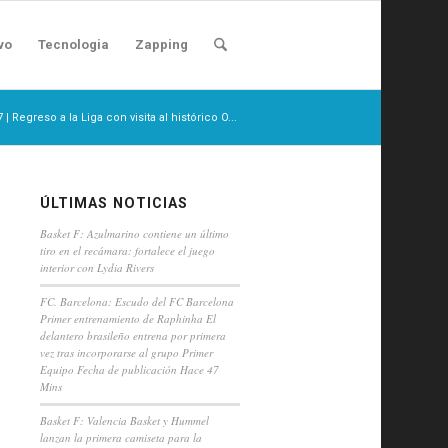
vo
Tecnologia
Zapping
| Regreso a la Liga con visita al histórico O...
ÚLTIMAS NOTICIAS
Basket F: Azulmarino contiene un último
tiro en el recámara: fortalece el juego
interior con Lydia Rivers
FC. Barcelona: Escudo del FC Barcelona
Primer entrenamiento de Raphinha El
delantero brasileño entrena por primera
vez tras incorporarse al grupo Primer
Equipo Fecha de publicación Hace 47
Mins
Basket F: Valencia Basket y Hummel
lanzan la primera camiseta para la