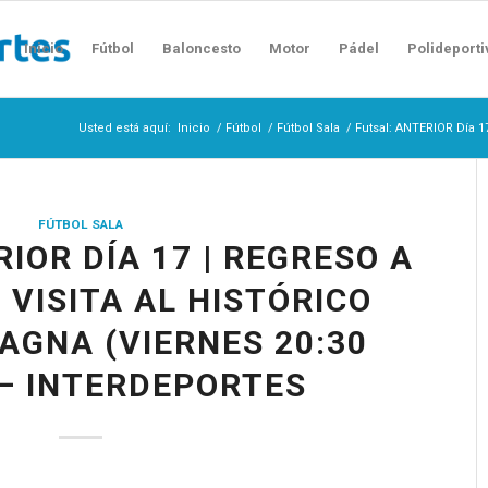
Inicio
Fútbol
Baloncesto
Motor
Pádel
Polideporti
Usted está aquí:
Inicio
/
Fútbol
/
Fútbol Sala
/
Futsal: ANTERIOR Día 17 
FÚTBOL SALA
IOR DÍA 17 | REGRESO A
 VISITA AL HISTÓRICO
GNA (VIERNES 20:30
– INTERDEPORTES