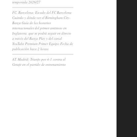
temporada 2026/27
FC. Barcelona: Escudo del FC Barcelona
Cuándo y dónde ver el Birmingham City-
Barça Guía de los horarios
internacionales del primer amistoso en
Inglaterra, que se podrá seguir en directo
a través del Barça Play y del canal
YouTube Premium Primer Equipo Fecha de
publicación hace 2 horas
AT. Madrid: Triunfo por 4-1 contra el
Getafe en el partido de entrenamiento