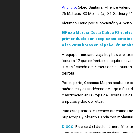
Anuncio:
5-Leo Santana, 7-Felipe Valerio,
26-Matteus, 30-Molina (p), 31-Gadeia y 41
Víctimas: Darío por suspensión y Alberto 
ElPozo Murcia Costa Cálida FS vuelve 
primer duelo con desplazamiento in
a las 20:30 horas en el pabellón Anait
El equipo murciano viaja hoy tras el entr
jornada 17 que enfrentará al equipo navarr
la clasificación de Primera con 31 puntos
derrota.
Por su parte, Osasuna Magna acaba de pe
miércoles y es undécimo de Liga a falta de
clasificación en la Copa de España. En ca
empates y dos derrotas.
Para este partido, el técnico argentino Die
Supercopa y Alberto García con molestias e
DISCO:
Este será el duelo número 61 entre
Liga. Veintinueve partidos se disputaron 