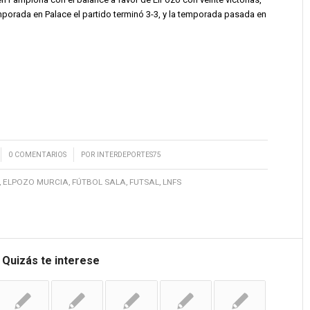
mporada en Palace el partido terminó 3-3, y la temporada pasada en
/
0 COMENTARIOS
POR
INTERDEPORTES75
,
ELPOZO MURCIA
,
FÚTBOL SALA
,
FUTSAL
,
LNFS
Quizás te interese