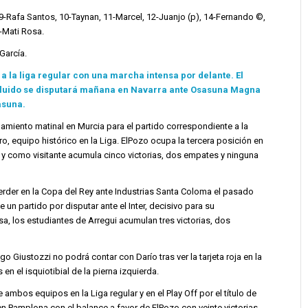
 9-Rafa Santos, 10-Taynan, 11-Marcel, 12-Juanjo (p), 14-Fernando ©,
-Mati Rosa.
García.
a la liga regular con una marcha intensa por delante. El
cluido se disputará mañana en Navarra ante Osasuna Magna
asuna.
enamiento matinal en Murcia para el partido correspondiente a la
o, equipo histórico en la Liga. ElPozo ocupa la tercera posición en
, y como visitante acumula cinco victorias, dos empates y ninguna
rder en la Copa del Rey ante Industrias Santa Coloma el pasado
 un partido por disputar ante el Inter, decisivo para su
sa, los estudiantes de Arregui acumulan tres victorias, dos
go Giustozzi no podrá contar con Darío tras ver la tarjeta roja en la
n el isquiotibial de la pierna izquierda.
 ambos equipos en la Liga regular y en el Play Off por el título de
en Pamplona con el balance a favor de ElPozo con veinte victorias,