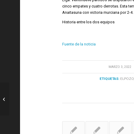
cinco empates y cuatro derrotas. Esta te
Anaitasuna con victoria murciana por 2-4.
Historia entre los dos equipos
Fuente de la noticia
/
MARZO 3, 2022
ETIQUETAS:
ELPOZO
Futsal: CALENDARIO | ElPozo juega
cinco partidos de Liga en marzo –...