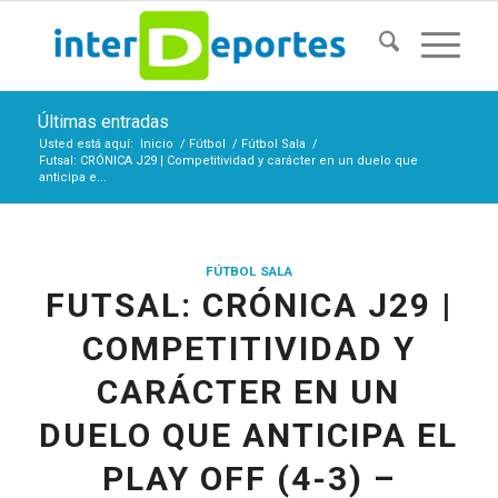
Últimas entradas
Usted está aquí:
Inicio
/
Fútbol
/
Fútbol Sala
/
Futsal: CRÓNICA J29 | Competitividad y carácter en un duelo que
anticipa e...
FÚTBOL SALA
FUTSAL: CRÓNICA J29 |
COMPETITIVIDAD Y
CARÁCTER EN UN
DUELO QUE ANTICIPA EL
PLAY OFF (4-3) –