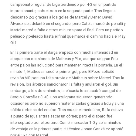
campeonato regular de Liga perdiendo por 4-3 en un partido
impresionante, sobre todo en la segunda parte. Tras llegar al
descanso 2-2 gracias a los goles de Marcel y Dener, David
Álvarez se adelantó en el segundo, pero Catela marcó de penalti y
Martel marcó a falta de tres minutos para el final. Pero un partido
peleado y peleado hasta el final que marca el camino hacia el Play
Off.
En la primera parte el Barça empezó con mucha intensidad en
ataque con ocasiones de Matheus y Pito, aunque un gran Edu
entre palos las solucionó para mantener intacta la portería. En el
minuto 4, Matheus marcó el primer gol, pero ElPozo solicitó
revisión VIR por una falta previa de Matheus sobre Marcel. Tras la
revisión, los árbitros sancionaron la falta y anularon el gol. Sin
embargo, a los dos minutos, la eficacia local acabó con gol de
Sergio González (1-0). Los azulgrana siguieron generando
ocasiones pero no supieron materializarlas gracias a Edu y a una
sólida defensa del equipo. Tras cruzar el meridiano, Rafa estuvo
a punto de igualar tras sacar un córner, pero el disparo fue
interceptado por el portero. Con el marcador 1-0 y seis minutos
de ventaja en la primera parte, el técnico Josan González apostó
por el 5×4 con Marcel.