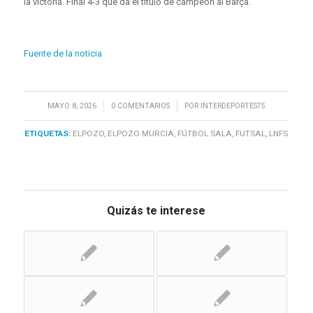
la victoria. Final 4-3 que da el título de campeón al Barça.
Fuente de la noticia
/
/
MAYO 8, 2026
0 COMENTARIOS
POR
INTERDEPORTES75
ETIQUETAS:
ELPOZO
,
ELPOZO MURCIA
,
FÚTBOL SALA
,
FUTSAL
,
LNFS
Quizás te interese