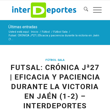
Últimas entradas
Usted está aquí:
Inicio
/
Fútbol
/
Fútbol Sala
/
Futsal: CRÓNICA Jª27 | Eficacia y paciencia durante la victoria en Jaén
(1...
FÚTBOL SALA
FUTSAL: CRÓNICA Jª27
| EFICACIA Y PACIENCIA
DURANTE LA VICTORIA
EN JAÉN (1-2) –
INTERDEPORTES