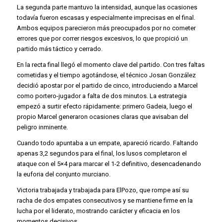
La segunda parte mantuvo la intensidad, aunque las ocasiones
todavía fueron escasas y especialmente imprecisas en el final.
Ambos equipos parecieron más preocupados por no cometer
errores que por correr riesgos excesivos, lo que propició un
partido más táctico y cerrado.
En la recta final llegó el momento clave del partido. Con tres faltas
cometidas y el tiempo agotándose, el técnico Josan González
decidió apostar por el partido de cinco, introduciendo a Marcel
como portero-jugador a falta de dos minutos. La estrategia
empezó a surtir efecto rápidamente: primero Gadeia, luego el
propio Marcel generaron ocasiones claras que avisaban del
peligro inminente.
Cuando todo apuntaba a un empate, apareció
ricardo
. Faltando
apenas 3,2 segundos para el final, los lusos completaron el
ataque con el 5×4 para marcar el 1-2 definitivo, desencadenando
la euforia del conjunto murciano.
Victoria trabajada y trabajada para ElPozo, que rompe así su
racha de dos empates consecutivos y se mantiene firme en la
lucha por el liderato, mostrando carácter y eficacia en los
momentos decisivos.