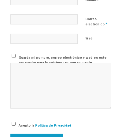
Nombre
Correo
*
electrónico
Web
Guarda mi nombre, correo electrónico y web en este
navegador para la próxima vez que comente.
Acepto la
Política de Privacidad