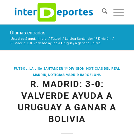
Últimas entradas
Usted está aquí:
Inicio
/
Fútbol
/
La Liga Santander 1ª División
/
R. Madrid: 3-0: Valverde ayuda a Uruguay a ganar a Bolivia
FÚTBOL
,
LA LIGA SANTANDER 1ª DIVISIÓN
,
NOTICIAS DEL REAL
MADRID
,
NOTICIAS MADRID BARCELONA
R. MADRID: 3-0:
VALVERDE AYUDA A
URUGUAY A GANAR A
BOLIVIA