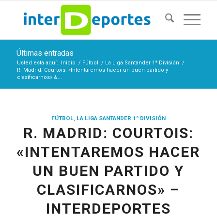
Últimas entradas
Usted está aquí:
Inicio
/
Fútbol
/
La Liga Santander 1ª División
/
R. Madrid: Courtois: «Intentaremos hacer un buen partido y
clasificarnos» &...
FÚTBOL
,
LA LIGA SANTANDER 1ª DIVISIÓN
R. MADRID: COURTOIS:
«INTENTAREMOS HACER
UN BUEN PARTIDO Y
CLASIFICARNOS» –
INTERDEPORTES