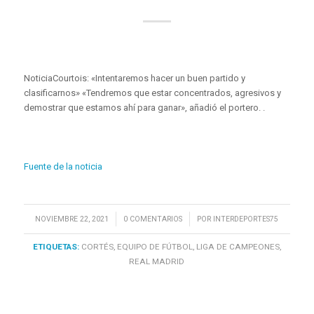
NoticiaCourtois: «Intentaremos hacer un buen partido y
clasificarnos» «Tendremos que estar concentrados, agresivos y
demostrar que estamos ahí para ganar», añadió el portero. .
Fuente de la noticia
/
/
NOVIEMBRE 22, 2021
0 COMENTARIOS
POR
INTERDEPORTES75
ETIQUETAS:
CORTÉS
,
EQUIPO DE FÚTBOL
,
LIGA DE CAMPEONES
,
REAL MADRID