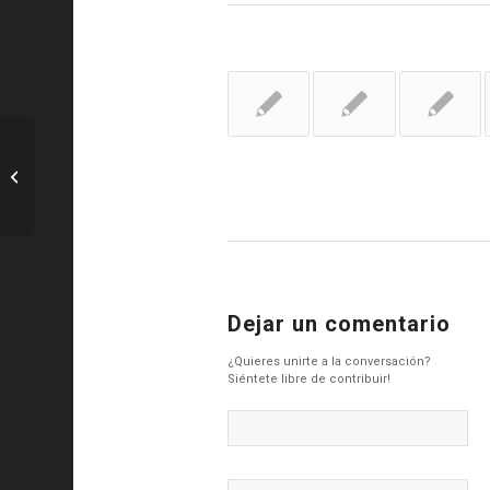
R. Madrid: Sheriff-Juvenil A: debemos
ganar en Tiraspol – Interdepo...
Dejar un comentario
¿Quieres unirte a la conversación?
Siéntete libre de contribuir!