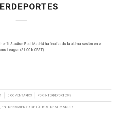
TERDEPORTES
eriff Stadion Real Madrid ha finalizado la última sesión en el
ns League (21:00 h CEST). .
/
1
0 COMENTARIOS
POR
INTERDEPORTES75
A
,
ENTRENAMIENTO DE FÚTBOL
,
REAL MADRID