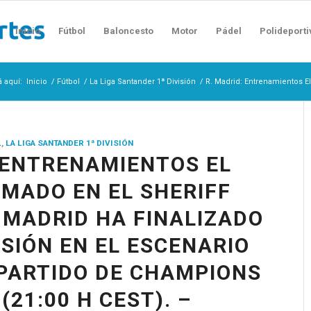
Inicio
Fútbol
Baloncesto
Motor
Pádel
Polideporti
á aquí:
Inicio
/
Fútbol
/
La Liga Santander 1ª División
/
R. Madrid: Entrenamientos El
L
,
LA LIGA SANTANDER 1ª DIVISIÓN
 ENTRENAMIENTOS EL
MADO EN EL SHERIFF
 MADRID HA FINALIZADO
ESIÓN EN EL ESCENARIO
PARTIDO DE CHAMPIONS
(21:00 H CEST). –