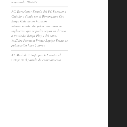
temporada 2026/27
FC. Barcelona: Escudo del FC Barcelona
Cuándo y dónde ver el Birmingham City-
Barça Guía de los horarios
internacionales del primer amistoso en
Inglaterra, que se podrá seguir en directo
a través del Barça Play y del canal
YouTube Premium Primer Equipo Fecha de
publicación hace 2 horas
AT. Madrid: Triunfo por 4-1 contra el
Getafe en el partido de entrenamiento