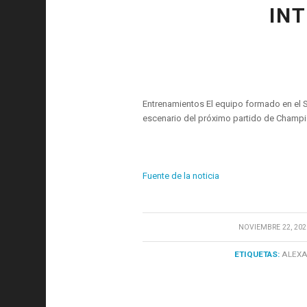
IN
Entrenamientos El equipo formado en el Sh
escenario del próximo partido de Champio
Fuente de la noticia
/
NOVIEMBRE 22, 202
ETIQUETAS:
ALEX