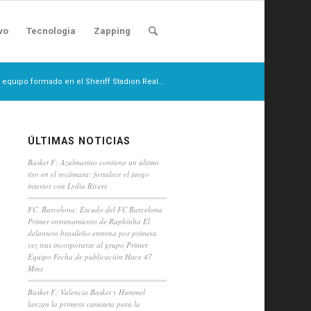
vo
Tecnologia
Zapping
 equipo formado en el Sheriff Stadion Real...
ÚLTIMAS NOTICIAS
Basket F: Azulmarino contiene un último
tiro en el recámara: fortalece el juego
interior con Lydia Rivers
FC. Barcelona: Escudo del FC Barcelona
Primer entrenamiento de Raphinha El
delantero brasileño entrena por primera
vez tras incorporarse al grupo Primer
Equipo Fecha de publicación Hace 47
Mins
Basket F: Valencia Basket y Hummel
lanzan la primera camiseta para la