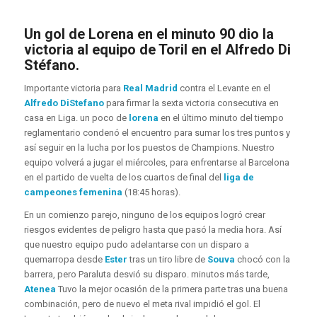
Un gol de Lorena en el minuto 90 dio la
victoria al equipo de Toril en el Alfredo Di
Stéfano.
Importante victoria para
Real Madrid
contra el Levante en el
Alfredo DiStefano
para firmar la sexta victoria consecutiva en
casa en Liga. un poco de
lorena
en el último minuto del tiempo
reglamentario condenó el encuentro para sumar los tres puntos y
así seguir en la lucha por los puestos de Champions. Nuestro
equipo volverá a jugar el miércoles, para enfrentarse al Barcelona
en el partido de vuelta de los cuartos de final del
liga de
campeones femenina
(18:45 horas).
En un comienzo parejo, ninguno de los equipos logró crear
riesgos evidentes de peligro hasta que pasó la media hora. Así
que nuestro equipo pudo adelantarse con un disparo a
quemarropa desde
Ester
tras un tiro libre de
Souva
chocó con la
barrera, pero Paraluta desvió su disparo. minutos más tarde,
Atenea
Tuvo la mejor ocasión de la primera parte tras una buena
combinación, pero de nuevo el meta rival impidió el gol. El