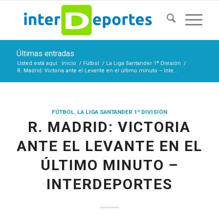
Últimas entradas
Usted está aquí:
Inicio
/
Fútbol
/
La Liga Santander 1ª División
/
R. Madrid: Victoria ante el Levante en el último minuto – Inte...
FÚTBOL
,
LA LIGA SANTANDER 1ª DIVISIÓN
R. MADRID: VICTORIA
ANTE EL LEVANTE EN EL
ÚLTIMO MINUTO –
INTERDEPORTES