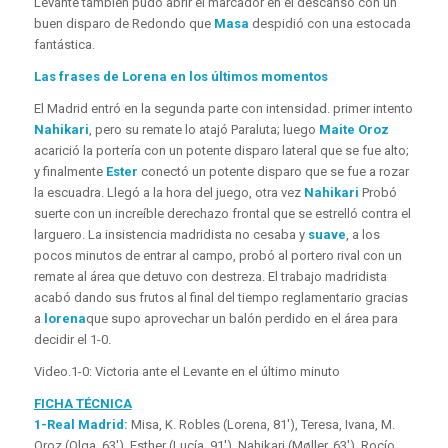
Levante también pudo abrir el marcador en el descanso con un
buen disparo de Redondo que
Masa
despidió con una estocada
fantástica.
Las frases de Lorena en los últimos momentos
El Madrid entró en la segunda parte con intensidad. primer intento
Nahikari
, pero su remate lo atajó Paraluta; luego
Maite Oroz
acarició la portería con un potente disparo lateral que se fue alto;
y finalmente
Ester
conectó un potente disparo que se fue a rozar
la escuadra. Llegó a la hora del juego, otra vez
Nahikari
Probó
suerte con un increíble derechazo frontal que se estrelló contra el
larguero. La insistencia madridista no cesaba y
suave
, a los
pocos minutos de entrar al campo, probó al portero rival con un
remate al área que detuvo con destreza. El trabajo madridista
acabó dando sus frutos al final del tiempo reglamentario gracias
a
lorena
que supo aprovechar un balón perdido en el área para
decidir el 1-0.
Video.
1-0: Victoria ante el Levante en el último minuto
FICHA TÉCNICA
1-Real Madrid:
Misa, K. Robles (Lorena, 81′), Teresa, Ivana, M.
Oroz (Olga, 63′), Esther (Lucía, 91′), Nahikari (Møller, 63′), Rocío,