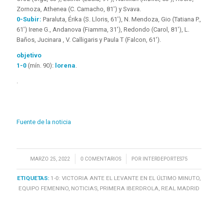
Zornoza, Athenea (C. Camacho, 81′) y Svava.
0-Subir:
Paraluta, Érika (S. Lloris, 61′), N. Mendoza, Gio (Tatiana P.,
61′) Irene G., Andanova (Fiamma, 31′), Redondo (Carol, 81′), L.
Baños, Jucinara , V. Calligaris y Paula T (Falcon, 61′).
objetivo
1-0
(mín. 90):
lorena
.
.
Fuente de la noticia
/
/
MARZO 25, 2022
0 COMENTARIOS
POR
INTERDEPORTES75
ETIQUETAS:
1-0: VICTORIA ANTE EL LEVANTE EN EL ÚLTIMO MINUTO
,
EQUIPO FEMENINO
,
NOTICIAS
,
PRIMERA IBERDROLA
,
REAL MADRID