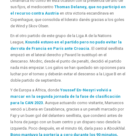
Dinamarca no contó en esta ocasión con la presencia de uno de
sus fijos, el mediocentro
Thomas Delaney, que no participó en
el recurso contra Austria
en otra victoria escandinava en
Copenhague, que consolida el liderato danés gracias a los goles
de Wind y Skov Olsen.
En el otro partido de este grupo de la Liga A de la Nations
League,
Koundé estuvo en el partido pero no pudo evitar la
derrota de Francia en París ante Croacia.
El central sevillista
empezó en el lateral derecho y Pavard le sustituyó en el
descanso. Modric, desde el punto de penalti, decidió el partido
nada más empezar. Los galos se han quedado sin opciones para
luchar por el torneo y deberán evitar el descenso a la Ligue B en el
doble partido de septiembre.
Y de Europa a África, donde
Youssef En-Nesyri volvió a
marcar en la segunda jornada de la fase de clasificación
para la CAN 2023.
Aunque actuando como visitante, Marruecos
venció a Liberia en Casablanca, gracias a un penalti marcado por
Fajr y un buen gol del delantero sevillista, que condenó antes de
la hora de juego con un buen centro y un disparo raso desde la
izquierda. Poco después, en el minuto 66, daría paso a Aboukhlal.
Bono mantuvo la portería a cero durante los 90 minutos,