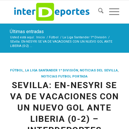
Últimas entradas
Usted está aquí:
Inicio
/
Fútbol
/
La Liga Santander 1ª División
/
SEvilla: EN-NESYRI SE VA DE VACACIONES CON UN NUEVO GOL ANTE
LIBERIA (0-2) ...
FÚTBOL
,
LA LIGA SANTANDER 1ª DIVISIÓN
,
NOTICIAS DEL SEVILLA
,
NOTICIAS FUTBOL PORTADA
SEVILLA: EN-NESYRI SE
VA DE VACACIONES CON
UN NUEVO GOL ANTE
LIBERIA (0-2) –