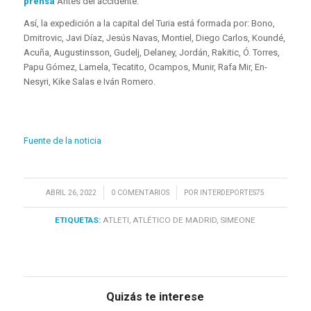
prensa
Antes del accidente.
Así, la expedición a la capital del Turia está formada por: Bono,
Dmitrovic, Javi Díaz, Jesús Navas, Montiel, Diego Carlos, Koundé,
Acuña, Augustinsson, Gudelj, Delaney, Jordán, Rakitic, Ó. Torres,
Papu Gómez, Lamela, Tecatito, Ocampos, Munir, Rafa Mir, En-
Nesyri, Kike Salas e Iván Romero.
Fuente de la noticia
/
/
ABRIL 26, 2022
0 COMENTARIOS
POR
INTERDEPORTES75
ETIQUETAS:
ATLETI
,
ATLÉTICO DE MADRID
,
SIMEONE
Quizás te interese