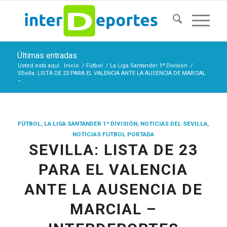
Últimas entradas
Usted está aquí:
Inicio
/
Fútbol
/
La Liga Santander 1ª División
/
SEvilla: LISTA DE 23 PARA EL VALENCIA ANTE LA AUSENCIA DE MARCIAL
–...
FÚTBOL
,
LA LIGA SANTANDER 1ª DIVISIÓN
,
NOTICIAS DEL SEVILLA
,
NOTICIAS FUTBOL PORTADA
SEVILLA: LISTA DE 23
PARA EL VALENCIA
ANTE LA AUSENCIA DE
MARCIAL –