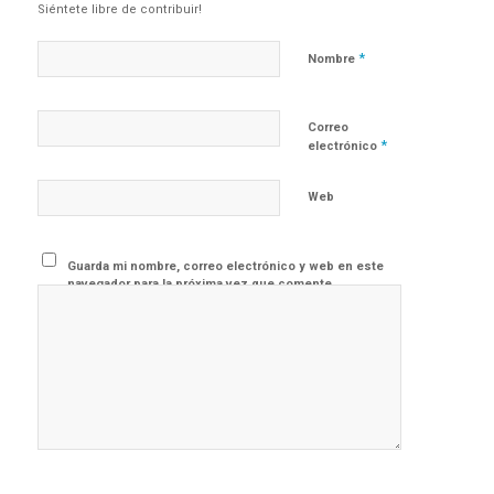
Siéntete libre de contribuir!
*
Nombre
Correo
*
electrónico
Web
Guarda mi nombre, correo electrónico y web en este
navegador para la próxima vez que comente.