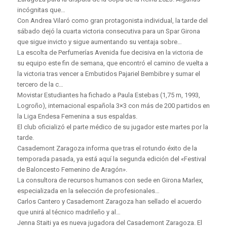
incógnitas que…
Con Andrea Vilaró como gran protagonista individual, la tarde del
sábado dejó la cuarta victoria consecutiva para un Spar Girona
que sigue invicto y sigue aumentando su ventaja sobre…
La escolta de Perfumerías Avenida fue decisiva en la victoria de
su equipo este fin de semana, que encontró el camino de vuelta a
la victoria tras vencer a Embutidos Pajariel Bembibre y sumar el
tercero de la c…
Movistar Estudiantes ha fichado a Paula Estebas (1,75 m, 1993,
Logroño), internacional española 3×3 con más de 200 partidos en
la Liga Endesa Femenina a sus espaldas.
El club oficializó el parte médico de su jugador este martes por la
tarde.
Casademont Zaragoza informa que tras el rotundo éxito de la
temporada pasada, ya está aquí la segunda edición del «Festival
de Baloncesto Femenino de Aragón».
La consultora de recursos humanos con sede en Girona Marlex,
especializada en la selección de profesionales…
Carlos Cantero y Casademont Zaragoza han sellado el acuerdo
que unirá al técnico madrileño y al…
Jenna Staiti ya es nueva jugadora del Casademont Zaragoza. El