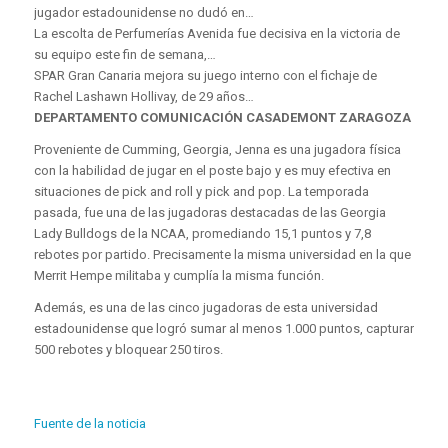
jugador estadounidense no dudó en…
La escolta de Perfumerías Avenida fue decisiva en la victoria de
su equipo este fin de semana,…
SPAR Gran Canaria mejora su juego interno con el fichaje de
Rachel Lashawn Hollivay, de 29 años…
DEPARTAMENTO COMUNICACIÓN CASADEMONT ZARAGOZA
Proveniente de Cumming, Georgia, Jenna es una jugadora física
con la habilidad de jugar en el poste bajo y es muy efectiva en
situaciones de pick and roll y pick and pop. La temporada
pasada, fue una de las jugadoras destacadas de las Georgia
Lady Bulldogs de la NCAA, promediando 15,1 puntos y 7,8
rebotes por partido. Precisamente la misma universidad en la que
Merrit Hempe militaba y cumplía la misma función.
Además, es una de las cinco jugadoras de esta universidad
estadounidense que logró sumar al menos 1.000 puntos, capturar
500 rebotes y bloquear 250 tiros.
Fuente de la noticia