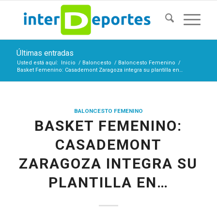
Últimas entradas
Usted está aquí:
Inicio
/
Baloncesto
/
Baloncesto Femenino
/
Basket Femenino: Casademont Zaragoza integra su plantilla en…
BALONCESTO FEMENINO
BASKET FEMENINO:
CASADEMONT
ZARAGOZA INTEGRA SU
PLANTILLA EN…