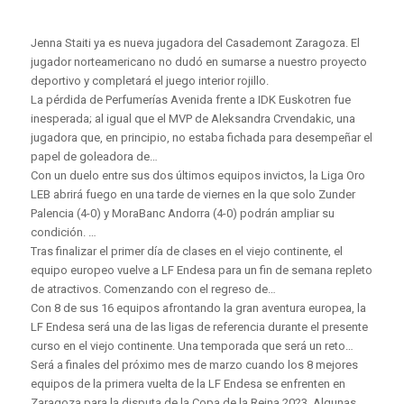
Jenna Staiti ya es nueva jugadora del Casademont Zaragoza. El
jugador norteamericano no dudó en sumarse a nuestro proyecto
deportivo y completará el juego interior rojillo.
La pérdida de Perfumerías Avenida frente a IDK Euskotren fue
inesperada; al igual que el MVP de Aleksandra Crvendakic, una
jugadora que, en principio, no estaba fichada para desempeñar el
papel de goleadora de…
Con un duelo entre sus dos últimos equipos invictos, la Liga Oro
LEB abrirá fuego en una tarde de viernes en la que solo Zunder
Palencia (4-0) y MoraBanc Andorra (4-0) podrán ampliar su
condición. …
Tras finalizar el primer día de clases en el viejo continente, el
equipo europeo vuelve a LF Endesa para un fin de semana repleto
de atractivos. Comenzando con el regreso de…
Con 8 de sus 16 equipos afrontando la gran aventura europea, la
LF Endesa será una de las ligas de referencia durante el presente
curso en el viejo continente. Una temporada que será un reto…
Será a finales del próximo mes de marzo cuando los 8 mejores
equipos de la primera vuelta de la LF Endesa se enfrenten en
Zaragoza para la disputa de la Copa de la Reina 2023. Algunas