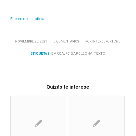
Fuente de la noticia
/
/
NOVIEMBRE 20, 2021
0 COMENTARIOS
POR
INTERDEPORTES75
ETIQUETAS:
BARÇA
,
FC BARCLEONA
,
TEXTO
Quizás te interese