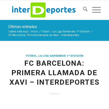
Últimas entradas
Usted está aquí:
Inicio
/
Fútbol
/
La Liga Santander 1ª División
/
FC Barcelona: Primera llamada de Xavi – Interdeportes
FÚTBOL
,
LA LIGA SANTANDER 1ª DIVISIÓN
FC BARCELONA:
PRIMERA LLAMADA DE
XAVI – INTERDEPORTES