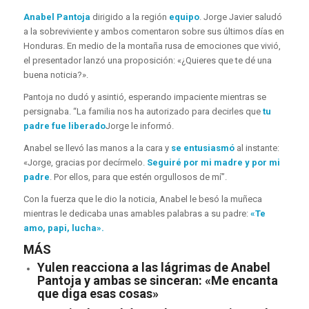
Anabel Pantoja
dirigido a la región
equipo
. Jorge Javier saludó
a la sobreviviente y ambos comentaron sobre sus últimos días en
Honduras. En medio de la montaña rusa de emociones que vivió,
el presentador lanzó una proposición: «¿Quieres que te dé una
buena noticia?».
Pantoja no dudó y asintió, esperando impaciente mientras se
persignaba. “La familia nos ha autorizado para decirles que
tu
padre fue liberado
Jorge le informó.
Anabel se llevó las manos a la cara y
se entusiasmó
al instante:
«Jorge, gracias por decírmelo.
Seguiré por mi madre y por mi
padre
. Por ellos, para que estén orgullosos de mí”.
Con la fuerza que le dio la noticia, Anabel le besó la muñeca
mientras le dedicaba unas amables palabras a su padre:
«Te
amo, papi, lucha».
MÁS
Yulen reacciona a las lágrimas de Anabel
Pantoja y ambas se sinceran: «Me encanta
que diga esas cosas»