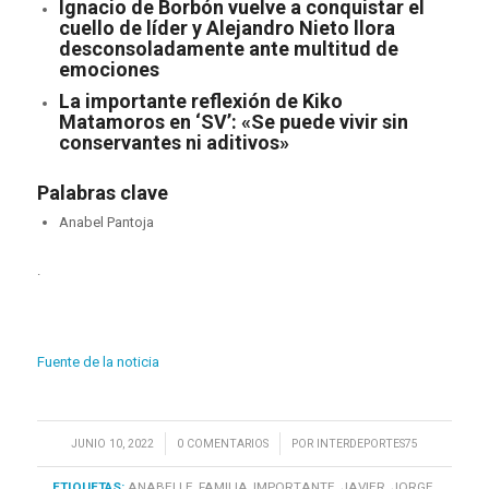
Ignacio de Borbón vuelve a conquistar el
cuello de líder y Alejandro Nieto llora
desconsoladamente ante multitud de
emociones
La importante reflexión de Kiko
Matamoros en ‘SV’: «Se puede vivir sin
conservantes ni aditivos»
Palabras clave
Anabel Pantoja
.
Fuente de la noticia
/
/
JUNIO 10, 2022
0 COMENTARIOS
POR
INTERDEPORTES75
ETIQUETAS:
ANABELLE
,
FAMILIA
,
IMPORTANTE
,
JAVIER
,
JORGE
,