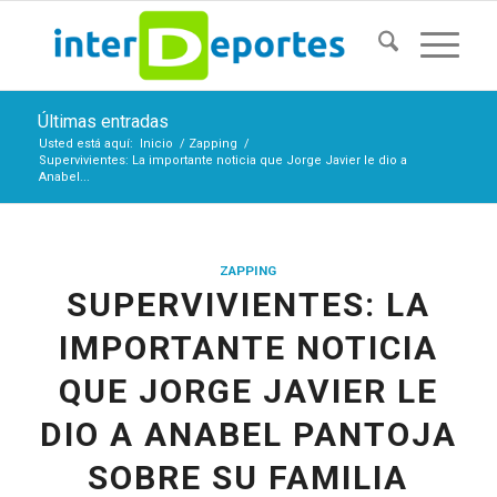
Últimas entradas
Usted está aquí:
Inicio
/
Zapping
/
Supervivientes: La importante noticia que Jorge Javier le dio a
Anabel...
ZAPPING
SUPERVIVIENTES: LA
IMPORTANTE NOTICIA
QUE JORGE JAVIER LE
DIO A ANABEL PANTOJA
SOBRE SU FAMILIA