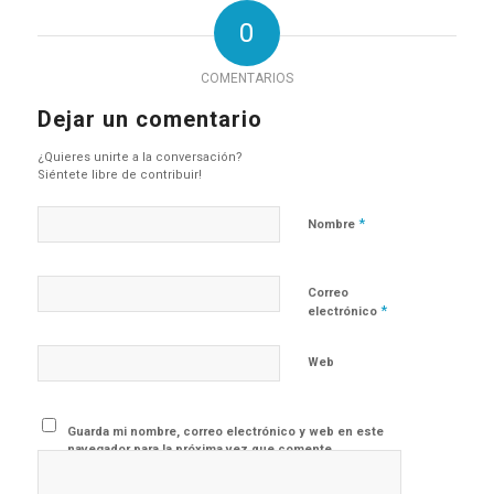
0
COMENTARIOS
Dejar un comentario
¿Quieres unirte a la conversación?
Siéntete libre de contribuir!
*
Nombre
Correo
*
electrónico
Web
Guarda mi nombre, correo electrónico y web en este
navegador para la próxima vez que comente.